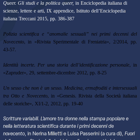
Queer. Gli studi e la politica queer,
in Enciclopedia italiana di
scienze, lettere e arti, IX appendice, Istituto dell’Enciclopedia
italiana Treccani 2015, pp. 386-387
Polizia scientifica e “anomalie sessuali” nei primi decenni del
Novecento
, in «Rivista Sperimentale di Freniatria», 2/2014, pp.
43-57.
Identità incerte. Per una storia dell’identificazione personale
, in
«Zapruder», 29, settembre-dicembre 2012, pp. 8-25
Un sesso che non è un sesso. Medicina, ermafroditi e intersessuali
tra Otto e Novecent
o, in
«
Genesis. Rivista della Società italiana
delle storiche
»,
XI/1-2, 2012, pp. 19-40
Scritture variabili. L’amore tra donne nella stampa popolare e
nella letteratura scientifica durante i primi decenni de
novecento
, in Nerina Milletti e Luisa Passerini (a cura di),
Fuori