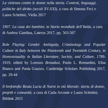
La violenza contro le donne nella storia. Contesti, linguaggi,
politiche del diritto (secoli XV-XXI)
, a cura di Simona Feci e
Laura Schettini, Viella 2017
1907. La casa dei bambini
, in
Storia mondiale dell’Italia
, a cura
di Andrea Giardina, Laterza 2017, pp. 563-567
Role Playing: Gender Ambiguity, Criminology and Popular
Culture in Italy between the Nineteenth and Twentieth Century
, in
Homosexuality in Italian
Literature, Society, and
Culture
, 1789-
1919, edited by Lorenzo
Benadusi
, Paolo L. Bernardini, Elisa
Bianco and Paola Guazzo, Cambridge Scholars Publishing 2017,
pp. 29-44
Il brefotrofio Beata Lucia di Narni in età liberale: storia di donne,
projetti e comunità
, a cura di Carla Arconte e Laura Schettini,
Biblink 2015