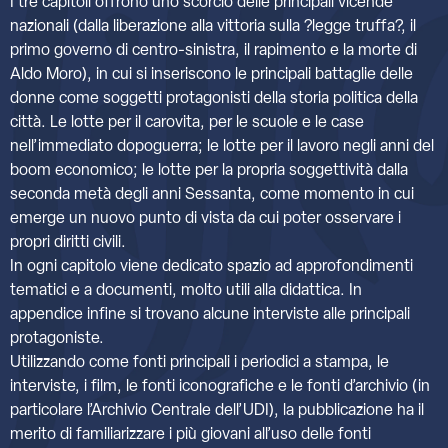
I tre capitoli offrono uno scorcio delle principali vicende
nazionali (dalla liberazione alla vittoria sulla ?legge truffa?, il
primo governo di centro-sinistra, il rapimento e la morte di
Aldo Moro), in cui si inseriscono le principali battaglie delle
donne come soggetti protagonisti della storia politica della
città. Le lotte per il carovita, per le scuole e le case
nell’immediato dopoguerra; le lotte per il lavoro negli anni del
boom economico; le lotte per la propria soggettività dalla
seconda metà degli anni Sessanta, come momento in cui
emerge un nuovo punto di vista da cui poter osservare i
propri diritti civili.
In ogni capitolo viene dedicato spazio ad approfondimenti
tematici e a documenti, molto utili alla didattica. In
appendice infine si trovano alcune interviste alle principali
protagoniste.
Utilizzando come fonti principali i periodici a stampa, le
interviste, i film, le fonti iconografiche e le fonti d’archivio (in
particolare l’Archivio Centrale dell’UDI), la pubblicazione ha il
merito di familiarizzare i più giovani all’uso delle fonti