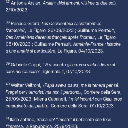
37
Antonia Arslan,
Arslan: «Noi armeni, vittime di due odi»
,
2/10/2023.
38
Renaud Girard,
Les Occidentaux sacrifieront-ils
l’Arménie?
, Le Figaro, 26/09/2023 ; Guillaume Perrault,
Ces Arméniens devenus français après l’horreur
, Le Figaro,
05/10/2023 ; Guillaume Perrault,
Arménie-France : histoire
d’une amitié si particulière
, Le Figaro, 04/10/2023.
39
Gabriele Cappi,
“Vi racconto gli errori sovietici dietro al
caos nel Caucaso”
, ilgiornale.it, 07/10/2023.
40
Walter Veltroni,
«Papà aveva paura, ma la teneva per sé.
Pregai per i terroristi ma non li perdono»
, Corriere della Sera,
25/09/2023; Milena Gabanelli,
I miei incontri con Giap, eroe
emarginato dal partito
, Corriere della Sera, 01/10/2023.
41
Ilaria Zaffino,
Storia del “Trieste” il batiscafo che fece
l’impresa
, la Repubblica, 25/9/2023.