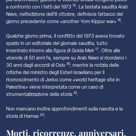
più drammatici, giacché le vicende attuali vengono poste
15
a confronto con i fatti del 1973
. La testata saudita
Arab
News
, nell’edizione dell’8 ottobre, definisce l’attacco del
16
giorno precedente come «another Yom Kippur war»
.
Qualche giorno prima, il conflitto del 1973 aveva trovato
spazio in un editoriale del giornale saudita, tutto
17
incentrato intorno alla figura di Golda Meir
. Oltre alle
vicende di 50 anni fa, sempre su
Arab News
si ricordano i
18
30 anni dagli accordi di Oslo
; mentre la notizia delle
critiche del ministro degli Esteri israeliano per il
riconoscimento di Jerico come «world heritage site in
Palestine» viene interpretata come un caso di
19
strumentalizzazione della storia
.
Non mancano inoltre approfondimenti sulla nascita e la
20
storia di Hamas
.
Morti, ricorrenze, anniversari,