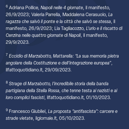
6
Adriana Pollice,
Napoli nelle 4 giornate
, il manifesto,
26/9/2023; Valeria Parrella, Maddalena Cerasuolo,
La
ragazza che salvò il ponte e la città che salvò se stessa
, il
manifesto, 26/9/2023; Lia Tagliacozzo,
L’urlo e il riscatto di
Cenzina nelle quattro giornate di Napoli
, il manifesto,
29/9/2023.
7
Eccidio di Marzabotto, Mattarella: “La sua memoria pietra
angolare della Costituzione e dell’integrazione europea”
,
ilfattoquotidiano.it, 29/09/2023.
8
Strage di Marzabotto, l’incredibile storia della banda
partigiana della Stella Rossa, che tenne testa ai nazisti e ai
loro complici fascisti
, ilfattoquotidiano.it, 01/10/2023.
9
Francesco Giubilei,
La proposta “antifascista”: carcere e
strade vietate
, ilgiornale.it, 05/10/2023.