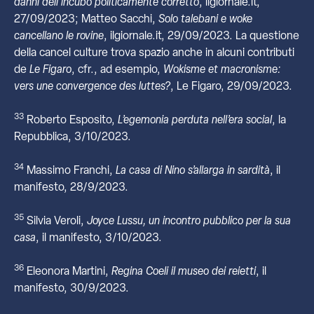
danni dell’incubo politicamente corretto
, ilgiornale.it,
27/09/2023; Matteo Sacchi,
Solo talebani e woke
cancellano le rovine
, ilgiornale.it, 29/09/2023. La questione
della cancel culture trova spazio anche in alcuni contributi
de
Le Figaro
, cfr., ad esempio,
Wokisme et macronisme:
vers une convergence des luttes?
, Le Figaro, 29/09/2023.
33
Roberto Esposito,
L’egemonia perduta nell’era social
, la
Repubblica, 3/10/2023.
34
Massimo Franchi,
La casa di Nino s’allarga in sardità
, il
manifesto, 28/9/2023.
35
Silvia Veroli,
Joyce Lussu, un incontro pubblico per la sua
casa
, il manifesto, 3/10/2023.
36
Eleonora Martini,
Regina Coeli il museo dei reietti
, il
manifesto, 30/9/2023.