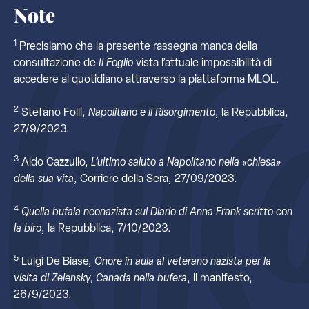
Note
1
Precisiamo che la presente rassegna manca della
consultazione de
Il Foglio
vista l’attuale impossibilità di
accedere al quotidiano attraverso la piattaforma MLOL.
2
Stefano Folli,
Napolitano e il Risorgimento
, la Repubblica,
27/9/2023.
3
Aldo Cazzullo,
L’ultimo saluto a Napolitano nella «chiesa»
della sua vita
, Corriere della Sera, 27/09/2023.
4
Quella bufala neonazista sul Diario di Anna Frank scritto con
la biro
, la Repubblica, 7/10/2023.
5
Luigi De Biase,
Onore in aula al veterano nazista per la
visita di Zelensky, Canada nella bufera
, il manifesto,
26/9/2023.