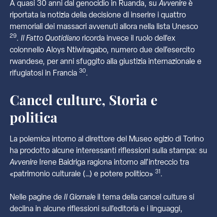
A quasi 30 anni dal genocidio in Ruanda, su
Avvenire
è
riportata la notizia della decisione di inserire i quattro
memoriali dei massacri avvenuti allora nella lista Unesco
29
.
Il Fatto Quotidiano
ricorda invece il ruolo dell’ex
colonnello Aloys Ntiwiragabo, numero due dell’esercito
rwandese, per anni sfuggito alla giustizia internazionale e
30
rifugiatosi in Francia
.
Cancel culture, Storia e
politica
La polemica intorno al direttore del Museo egizio di Torino
ha prodotto alcune interessanti riflessioni sulla stampa: su
Avvenire
Irene Baldriga ragiona intorno all’intreccio tra
31
«patrimonio culturale (…) e potere politico»
.
Nelle pagine de
Il Giornale
il tema della cancel culture si
declina in alcune riflessioni sull’editoria e i linguaggi,