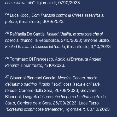
non esisteva più”
, ilgiornale.it, 07/10/2023.
24
Luca Kocci,
Dom Franzoni contro la Chiesa asservita al
potere
, il manifesto, 30/9/2023.
25
Raffaella De Santis,
Khaled Khalifa, lo scrittore che si
ribellò al tiranno
, la Repubblica, 2/10/2023; Simone Sibilio,
Khaled Khalifa il dissenso letterario
, il manifesto, 3/10/2023.
26
Tommaso Di Francesco,
Addio all’Eternauta Angelo
Panunzi
, il manifesto, 4/10/2023.
27
Giovanni Bianconi Caccia,
Messina Denaro, morte
dell’ultimo padrino. Il ruolo, i soldi: cosa lascia e chi sarà
l’erede
, Corriere della Sera, 26/09/2023; Giovanni
Bianconi,
I segreti del boss che ha perso la sfida contro lo
Stato
, Corriere della Sera, 26/09/2023; Luca Fazzo,
“Borsellino scoprì cose tremende”
, ilgiornale.it, 03/10/2023.