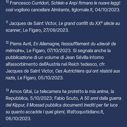
10
Francesco Curridori,
Schlein e Anpi firmano le nuove leggi:
così vogliono cancellare Almirante
, ilgiornale.it, 04/10/2023.
11
e
Jacques de Saint Victor,
Le grand conflit du XX
siècle au
scanner
, Le Figaro, 27/09/2023.
12
Pierre Avril,
En Allemagne, l’essoufflement du «devoir de
mémoire»
, Le Figaro, 07/10/2023. Si segnala anche la
pubblicazione di un volume di Jean Sévilla intorno
all’assorbimento dell’Austria nel Reich tedesco, cfr.
Jacques de Saint Victor,
Ces Autrichiens qui ont résisté aux
nazis
, Le Figaro, 05/10/2023.
13
Amos Gitai,
La telecamera ha protetto la mia anima
, la
Repubblica, 5/10/2023; Fabio Scuto,
A 50 anni dalla guerra
del Kippur, il Mossad pubblica documenti inediti per far luce
su quanto accadde i quei giorni
, ilfattoquotidiano.it,
06/10/2023.