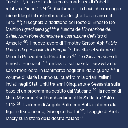
41
Trieste
; la raccolta della corrispondenza di Gobetti
42
relativa all’anno 1924
; il volume di Lia Levi, che raccoglie
i ricordi legati al rastrellamento del ghetto romano nel
43
1943
; si segnala la riedizione del testo di Ernesto De
44
Martino
I greci selvaggi
e l’uscita de
L’invenzione del
Sahel. Narrazione dominante e costruzione dell’altro
di
45
Amselle
; il nuovo lavoro di Timothy Garton Ash
Patrie.
46
Una storia personale dell’Europa
; l’uscita del volume di
47
Michela Ponzani sulla Resistenza
;
La Chiesa romana
di
48
Ernesto Buonaiuti
; un lavoro sul nazista Duckwitz che
49
salvò molti ebrei in Danimarca negli anni della guerra
; il
volume di Maria Laurino sui quattro mila orfani italiani
inviati negli Stati Uniti tra anni Cinquanta e Sessanta sulla
50
base di un programma gestito dal Vaticano
; la ricerca di
Nello Musumeci sui bombardamenti in Sicilia tra 1940 e
51
1943
; il volume di Angelo Polimeno Bottai intorno alla
52
figura di suo nonno, Giuseppe Bottai
; il saggio di Paolo
53
Macry sulla storia della destra italiana
.