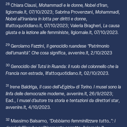
28
Chiara Clausi,
Mohammadi e le donne, Nobel d’Iran
,
ilgiornale.it, 07/10/2023; Sabrina Provenzani,
Mohammadi,
Nobel all’iraniana in lotta per diritti e donne
,
ilfattoquotidiano.it, 07/10/2023; Valeria Bragheri,
La causa
giusta e la lezione alle femministe
, ilgiornale.it, 07/10/2023.
29
Gerolamo Fazzini,
Il genocidio ruandese “Patrimonio
dell’umanità”. Che cosa significa
, avvenire.it, 2/10/2023
30
Genocidio dei Tutsi in Ruanda: il ruolo del colonnello che la
Francia non estrada
, ilfattoquotidiano.it, 02/10/2023.
31
Irene Baldriga,
Il caso dell’«Egizio» di Torino. I musei sono la
linfa delle democrazie moderne
, avvenire.it, 26/9/2023;
Ead.,
I musei d’autore tra storia e tentazioni da direttori star
,
avvenire.it, 4/10/2023.
32
Massimo Balsamo,
“Dobbiamo femminilizzare tutto…”: i