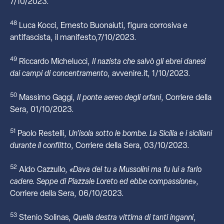
7/10/2023.
48
Luca Kocci, Ernesto Buonaiuti, figura corrosiva e
antifascista, il manifesto,7/10/2023.
49
Riccardo Michelucci,
Il nazista che salvò gli ebrei danesi
dai campi di concentramento
, avvenire.it, 1/10/2023.
50
Massimo Gaggi,
Il ponte aereo degli orfani
, Corriere della
Sera, 01/10/2023.
51
Paolo Restelli,
Un’isola sotto le bombe. La Sicilia e i siciliani
durante il conflitto
, Corriere della Sera, 03/10/2023.
52
Aldo Cazzullo,
«Dava del tu a Mussolini ma fu lui a farlo
cadere. Seppe di Piazzale Loreto ed ebbe compassione»
,
Corriere della Sera, 06/10/2023.
53
Stenio Solinas,
Quella destra vittima di tanti inganni
,