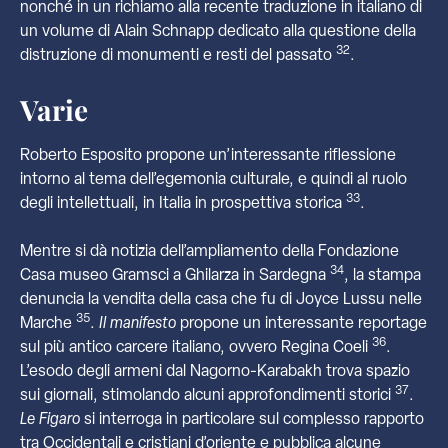
nonché in un richiamo alla recente traduzione in italiano di
un volume di Alain Schnapp dedicato alla questione della
32
distruzione di monumenti e resti del passato
.
Varie
Roberto Esposito propone un’interessante riflessione
intorno al tema dell’egemonia culturale, e quindi al ruolo
33
degli intellettuali, in Italia in prospettiva storica
.
Mentre si dà notizia dell’ampliamento della Fondazione
34
Casa museo Gramsci a Ghilarza in Sardegna
, la stampa
denuncia la vendita della casa che fu di Joyce Lussu nelle
35
Marche
.
Il manifesto
propone un interessante reportage
36
sul più antico carcere italiano, ovvero Regina Coeli
.
L’esodo degli armeni dal Nagorno-Karabakh trova spazio
37
sui giornali, stimolando alcuni approfondimenti storici
.
Le Figaro
si interroga in particolare sul complesso rapporto
tra Occidentali e cristiani d’oriente e pubblica alcune