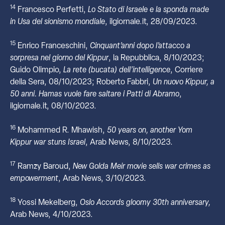
14
Francesco Perfetti,
Lo Stato di Israele e la sponda made
in Usa del sionismo mondiale
, ilgiornale.it, 28/09/2023.
15
Enrico Franceschini,
Cinquant’anni dopo l’attacco a
sorpresa nel giorno del Kippur
, la Repubblica, 8/10/2023;
Guido Olimpio,
La rete (bucata) dell’intelligence
, Corriere
della Sera, 08/10/2023; Roberto Fabbri,
Un nuovo Kippur, a
50 anni. Hamas vuole fare saltare i Patti di Abramo
,
ilgiornale.it, 08/10/2023.
16
Mohammed R. Mhawish,
50 years on, another Yom
Kippur war stuns Israel
, Arab News, 8/10/2023.
17
Ramzy Baroud,
New Golda Meir movie sells war crimes as
empowerment
, Arab News, 3/10/2023.
18
Yossi Mekelberg,
Oslo Accords gloomy 30th anniversary,
Arab News, 4/10/2023.