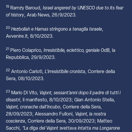
19
Ramzy Baroud,
Israel angered by UNESCO due to its fear
of history
, Arab News, 26/9/2023.
20
Hezbollah e Hamas stringono a tenaglia Israele
,
Avvenire.it, 8/10/2023.
21
Piero Colaprico,
Irresistibile, eclettico, geniale OdB
, la
Repubblica, 29/9/2023.
22
Antonio Carioti,
L’irresistibile cronista
, Corriere della
Sera, 08/10/2023.
23
Mario Di Vito,
Vajont, sessant’anni dopo il padre di tutti i
disastri
, il manifesto, 8/10/2023; Gian Antonio Stella,
Vajont, cronache dall’incubo
, Corriere della Sera,
28/09/2023; Alessandro Fulloni,
Vajont, la nostra
coscienza
, Corriere della Sera, 30/09/2023; Matteo
Sacchi,
“La diga del Vajont svettava intatta ma Longarone