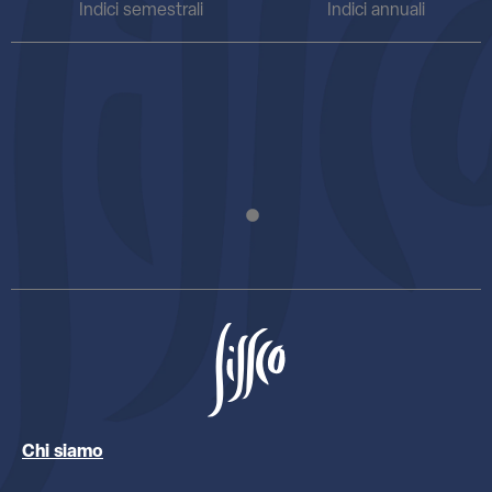
Indici semestrali
Indici annuali
Chi siamo