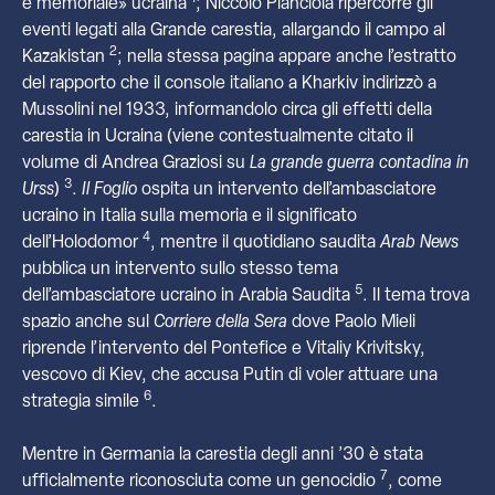
e memoriale» ucraina
; Niccolò Pianciola ripercorre gli
eventi legati alla Grande carestia, allargando il campo al
2
Kazakistan
; nella stessa pagina appare anche l’estratto
del rapporto che il console italiano a Kharkiv indirizzò a
Mussolini nel 1933, informandolo circa gli effetti della
carestia in Ucraina (viene contestualmente citato il
volume di Andrea Graziosi su
La grande guerra contadina in
3
Urss
)
.
Il Foglio
ospita un intervento dell’ambasciatore
ucraino in Italia sulla memoria e il significato
4
dell’Holodomor
, mentre il quotidiano saudita
Arab News
pubblica un intervento sullo stesso tema
5
dell’ambasciatore ucraino in Arabia Saudita
. Il tema trova
spazio anche sul
Corriere della Sera
dove Paolo Mieli
riprende l’intervento del Pontefice e Vitaliy Krivitsky,
vescovo di Kiev, che accusa Putin di voler attuare una
6
strategia simile
.
Mentre in Germania la carestia degli anni ’30 è stata
7
ufficialmente riconosciuta come un genocidio
, come