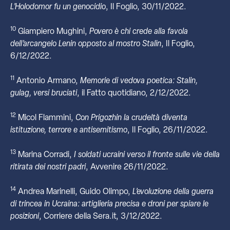
L’Holodomor fu un genocidio
, Il Foglio, 30/11/2022.
10
Giampiero Mughini,
Povero è chi crede alla favola
dell’arcangelo Lenin opposto al mostro Stalin
, Il Foglio,
6/12/2022.
11
Antonio Armano,
Memorie di vedova poetica: Stalin,
gulag, versi bruciati
, il Fatto quotidiano, 2/12/2022.
12
Micol Flammini,
Con Prigozhin la crudeltà diventa
istituzione, terrore e antisemitismo
, Il Foglio, 26/11/2022.
13
Marina Corradi,
I soldati ucraini verso il fronte sulle vie della
ritirata dei nostri padri
, Avvenire 26/11/2022.
14
Andrea Marinelli, Guido Olimpo,
L’evoluzione
della
guerra
di
trincea
in
Ucraina:
artiglieria
precisa
e
droni
per
spiare
le
posizioni
, Corriere della Sera.it, 3/12/2022.