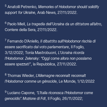
5
Anatolii Petrenko,
Memories of Holodomor should solidify
support for Ukraine
, Arab News, 27/11/2022.
6
Paolo Mieli,
La tragedia dell’Ucraina da un dittatore all’altro
,
Corriere della Sera, 27/11/2022.
7
Fernando D’Aniello,
Il dibattito sull’Holodomor rischia di
essere sacrificato dal voto parlamentare
, Il Foglio,
3/12/2022; Tonia Mastrobuoni,
L’Ucraina ricorda
l’Holodomor. Zelensky: “Oggi come allora non possiamo
essere spezzati”
, la Repubblica, 27/11/2022.
8
Thomas Wieder
, L’Allemagne reconnaît reconnaît
l’Holodomor comme un génocide
, Le Monde, 1/12/2022
9
Luciano Capone,
“L’Italia riconosca l’Holodomor come
genocidio”. Mozione di FdI
, Il Foglio, 26/11/2022;