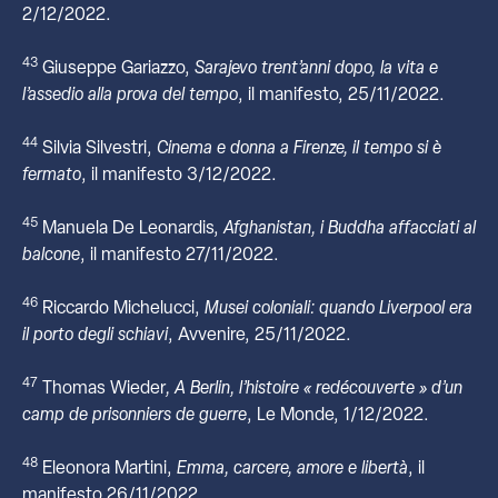
2/12/2022.
43
Giuseppe Gariazzo,
Sarajevo trent’anni dopo, la vita e
l’assedio alla prova del tempo
, il manifesto, 25/11/2022.
44
Silvia Silvestri,
Cinema e donna a Firenze, il tempo si è
fermato
, il manifesto 3/12/2022.
45
Manuela De Leonardis,
Afghanistan, i Buddha affacciati al
balcone
, il manifesto 27/11/2022.
46
Riccardo Michelucci,
Musei coloniali: quando Liverpool era
il porto degli schiavi
, Avvenire, 25/11/2022.
47
Thomas Wieder
, A Berlin, l’histoire « redécouverte » d’un
camp de prisonniers de guerre
, Le Monde, 1/12/2022.
48
Eleonora Martini,
Emma, carcere, amore e libertà
, il
manifesto 26/11/2022.