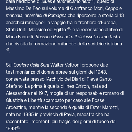
39
dalla riedizione di
Blues e femminismo nero
, quello di
Massimo De Feo sul volume di Gianfranco Mori,
Ceppo e
mannaia, anarchici di Romagna
che ripercorre la storia di 13
anarchici romagnoli in viaggio tra le frontiere d’Europa,
40
Stati Uniti, Messico ed Egitto
e la recensione al libro di
Maria Fancelli,
Rossana Rossanda
.
Il diciassettesimo tasto
che rivisita la formazione milanese della scrittrice istriana
41
.
Sul
Corriere della Sera
Walter Veltroni propone due
testimonianze di donne ebree sui giorni del 1943,
conservate presso l’Archivio dei Diari di Pieve Santo
Stefano. La prima è quella di Ines Ghiron, nata ad
Alessandria nel 1917, moglie di un responsabile romano di
Giustizia e Libertà
scampato per caso alle Fosse
Ardeatine, mentre la seconda è quella di Ester Marozzi,
nata nel 1885 in provincia di Pavia, maestra che ha
raccontato i momenti più tragici dei giorni di fuoco del
42
1943
.