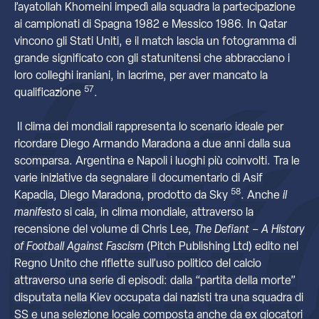
l’ayatollah Khomeini impedì alla squadra la partecipazione
ai campionati di Spagna 1982 e Messico 1986. In Qatar
vincono gli Stati Uniti, e il match lascia un fotogramma di
grande significato con gli statunitensi che abbracciano i
loro colleghi iraniani, in lacrime, per aver mancato la
57
qualificazione
.
Il clima dei mondiali rappresenta lo scenario ideale per
ricordare Diego Armando Maradona a due anni dalla sua
scomparsa. Argentina e Napoli i luoghi più coinvolti. Tra le
varie iniziative da segnalare il documentario di Asif
58
Kapadia, Diego Maradona, prodotto da Sky
. Anche
il
manifesto
si cala, in clima mondiale, attraverso la
recensione del volume di Chris Lee,
The Defiant – A History
of Football Against Fascism
(Pitch Publishing Ltd) edito nel
Regno Unito che riflette sull’uso politico del calcio
attraverso una serie di episodi: dalla “partita della morte”
disputata nella Kiev occupata dai nazisti tra una squadra di
SS e una selezione locale composta anche da ex giocatori