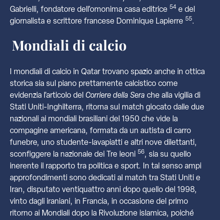
54
Gabrielli, fondatore dell’omonima casa editrice
e del
55
giornalista e scrittore francese Dominique Lapierre
.
Mondiali di calcio
I mondiali di calcio in Qatar trovano spazio anche in ottica
storica sia sul piano prettamente calcistico come
evidenzia l’articolo del
Corriere della Sera
che alla vigilia di
Stati Uniti-Inghilterra, ritorna sul match giocato dalle due
nazionali ai mondiali brasiliani del 1950 che vide la
compagine americana, formata da un autista di carro
funebre, uno studente-lavapiatti e altri nove dilettanti,
56
sconfiggere la nazionale dei Tre leoni
, sia su quello
inerente il rapporto tra politica e sport. In tal senso ampi
approfondimenti sono dedicati al match tra Stati Uniti e
Iran, disputato ventiquattro anni dopo quello del 1998,
vinto dagli iraniani, in Francia, in occasione del primo
ritorno ai Mondiali dopo la Rivoluzione islamica, poiché