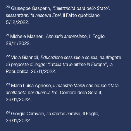
20
Giuseppe Gasperin,
“L’elettricità darà dello Stato”:
sessant’anni fa nasceva Enel
, il Fatto quotidiano,
5/12/2022.
21
Michele Masneri,
Annuario ambrosiano
, Il Foglio,
29/11/2022.
22
Viola Giannoli,
Educazione sessuale a scuola, naufragate
16 proposte di legge: “L’Italia tra le ultime in Europa”
, la
Repubblica, 26/11/2022.
23
Maria Luisa Agnese,
Il maestro Manzi che educò l’Italia
analfabeta per duemila lire
, Corriere della Sera.it,
26/11/2022.
24
Giorgio Caravale,
Lo storico narciso
, Il Foglio,
26/11/2022.