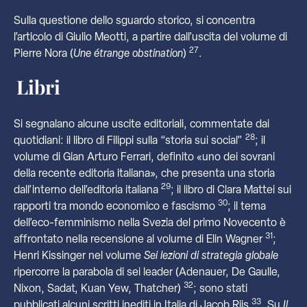
Sulla questione dello sguardo storico, si concentra
l’articolo di Giulio Meotti, a partire dall’uscita del volume di
27
Pierre Nora (
Une étrange obstination
)
.
Libri
Si segnalano alcune uscite editoriali, commentate dai
28
quotidiani: il libro di Filippi sulla “storia sui social”
; il
volume di Gian Arturo Ferrari, definito «uno dei sovrani
della recente editoria italiana», che presenta una storia
29
dall’interno dell’editoria italiana
; il libro di Clara Mattei sui
30
rapporti tra mondo economico e fascismo
; il tema
dell’eco-femminismo nella Svezia del primo Novecento è
31
affrontato nella recensione al volume di Elin Wagner
;
Henri Kissinger nel volume
Sei lezioni di strategia globale
ripercorre la parabola di sei leader (Adenauer, De Gaulle,
32
Nixon, Sadat, Kuan Yew, Thatcher)
; sono stati
33
pubblicati alcuni scritti inediti in Italia di Jacob Riis
. Su
Il