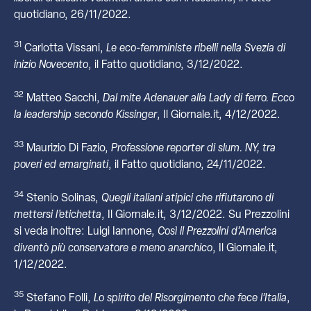
quotidiano, 26/11/2022.
31
Carlotta Vissani,
Le eco-femministe ribelli nella Svezia di
inizio Novecento
, il Fatto quotidiano, 3/12/2022.
32
Matteo Sacchi,
Dal mite Adenauer alla Lady di ferro. Ecco
la leadership secondo Kissinger
, Il Giornale.it, 4/12/2022.
33
Maurizio Di Fazio,
Professione reporter di slum. NY, tra
poveri ed emarginati
, il Fatto quotidiano, 24/11/2022.
34
Stenio Solinas,
Quegli italiani atipici che rifiutarono di
mettersi l’etichetta
, Il Giornale.it, 3/12/2022. Su Prezzolini
si veda inoltre: Luigi Iannone,
Così il Prezzolini d’America
diventò più conservatore e meno anarchico
, Il Giornale.it,
1/12/2022.
35
Stefano Folli,
Lo spirito del Risorgimento che fece l’Italia
,