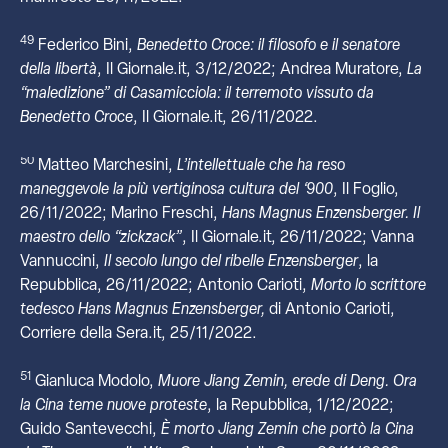
49
Federico Bini,
Benedetto Croce: il filosofo e il senatore
della libertà
, Il Giornale.it, 3/12/2022; Andrea Muratore,
La
“maledizione” di Casamicciola: il terremoto vissuto da
Benedetto Croce
, Il Giornale.it, 26/11/2022.
50
Matteo Marchesini,
L’intellettuale che ha reso
maneggevole la più vertiginosa cultura del ‘900
, Il Foglio,
26/11/2022; Marino Freschi,
Hans Magnus Enzensberger. Il
maestro dello “zickzack”
, Il Giornale.it, 26/11/2022; Vanna
Vannuccini,
Il secolo lungo del ribelle Enzensberger
, la
Repubblica, 26/11/2022; Antonio Carioti,
Morto lo scrittore
tedesco Hans Magnus Enzensberger,
di Antonio Carioti,
Corriere della Sera.it, 25/11/2022.
51
Gianluca Modolo,
Muore Jiang Zemin, erede di Deng. Ora
la Cina teme nuove proteste
, la Repubblica, 1/12/2022;
Guido Santevecchi,
È morto Jiang Zemin che portò la Cina