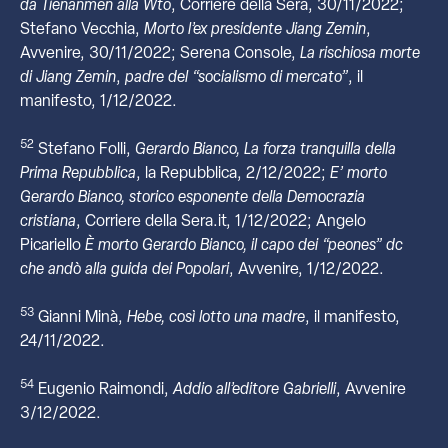
da Tienanmen alla Wto
, Corriere della Sera, 30/11/2022;
Stefano Vecchia,
Morto l’ex presidente Jiang Zemin
,
Avvenire, 30/11/2022; Serena Console,
La rischiosa morte
di Jiang Zemin
,
padre del “socialismo di mercato”
, il
manifesto, 1/12/2022.
52
Stefano Folli,
Gerardo Bianco, La forza tranquilla della
Prima Repubblica
, la Repubblica, 2/12/2022;
E’ morto
Gerardo Bianco, storico esponente della Democrazia
cristiana
, Corriere della Sera.it, 1/12/2022; Angelo
Picariello
È morto Gerardo Bianco, il capo dei “peones” dc
che andò alla guida dei Popolari
, Avvenire, 1/12/2022.
53
Gianni Minà,
Hebe, così lotto una madre
, il manifesto,
24/11/2022.
54
Eugenio Raimondi,
Addio all’editore Gabrielli
, Avvenire
3/12/2022.