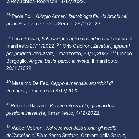
la Repubblica-Robinson, 3/12/2022.
36
Paola Polli,
Giorgio Armani, l’autobiografia: «io brucio nel
ghiaccio»
, Corriere della Sera.it, 25/11/2022.
37
Luca Briasco,
Bukowski, le pagine non urlano mai troppo
, il
38
manifesto 27/11/2022.
Orio Caldiron,
Zavattini, appunti
39
per progetti irrealizzati
, il manifesto, 28/11/2022.
Franco
Bergoglio
, Angela Davis, parole in rivolta
, il manifesto,
28/11/2022.
40
Massimo De Feo,
Ceppo e mannaia, anarchici di
Romagna
, il manifesto 3/12/2022.
41
Roberto Barzanti,
Rossana Rossanda, gli anni della
passione inesausta
, il manifesto, 4/12/2022.
42
Walter Veltroni,
Noi vive voci della storia: gli inediti
dell’Archivio di Pieve Santo Stefano
, Corriere della Sera.it,