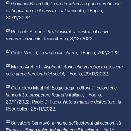
25
Giovanni Belardelli,
La storia interessa poco perché non
distinguiamo più il passato dal presente
, Il Foglio,
30/11/2022.
26
Raffaele Simone,
Revisionismi
:
la destra e il nuovo
romanzo nazionale
, il manifesto, 3/12/2022.
27
Giulio Meotti,
La storia alla sbarra
, Il Foglio, 7/12/2022.
28
Marco Archetti,
Aspiranti storici che vorrebbero crescere
nelle arene bercianti dei social
, Il Foglio, 29/11/2022.
29
Giampiero Mughini,
Elogio degli “editoriali”, coloro che
hanno fatto prosperare l’editoria italiana
, Il Foglio,
29/11/2022; Paolo Di Paolo,
Note a margine dell’editore
, la
Repubblica, 25/11/2022.
30
Salvatore Cannavò,
In nome dell’austerità gli economisti
liberali si alleano volentieri anche con il fascismo
, il Fatto