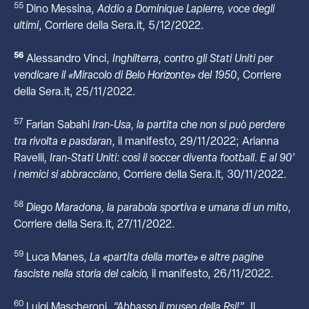
55
Dino Messina,
Addio a Dominique Lapierre, voce degli
ultimi
, Corriere della Sera.it, 5/12/2022.
56
Alessandro Vinci,
Inghilterra,
contro
gli
Stati
Uniti
per
vendicare
il
«Miracolo
di
Belo
Horizonte»
del
1950
, Corriere
della Sera.it, 25/11/2022.
57
Farian Sabahi
Iran-Usa, la partita che non si può perdere
tra rivolta e pasdaran
, il manifesto, 29/11/2022; Arianna
Ravelli
,
Iran-Stati Uniti: così il soccer diventa football. E al 90’
i nemici si abbracciano
, Corriere della Sera.it, 30/11/2022.
58
Diego Maradona, la parabola sportiva e umana di un mito
,
Corriere della Sera.it, 27/11/2022.
59
Luca Manes,
La
«partita
della
morte»
e
altre
pagine
fasciste
nella
storia
del
calcio,
il manifesto, 26/11/2022.
60
Luigi Mascheroni,
“Abbasso il museo della Rsi!”
, Il