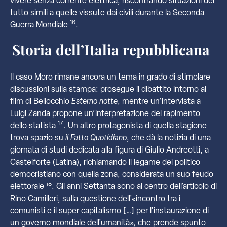
vivere senza corrente elettrica, riscontrando situazioni del
tutto simili a quelle vissute dai civili durante la Seconda
16
Guerra Mondiale
.
Storia dell’Italia repubblicana
Il caso Moro rimane ancora un tema in grado di stimolare
discussioni sulla stampa: prosegue il dibattito intorno al
film di Bellocchio
Esterno notte
, mentre un’intervista a
Luigi Zanda propone un’interpretazione del rapimento
17
dello statista
. Un altro protagonista di quella stagione
trova spazio su
il Fatto Quotidiano
, che dà la notizia di una
giornata di studi dedicata alla figura di Giulio Andreotti, a
Castelforte (Latina), richiamando il legame del politico
democristiano con quella zona, considerata un suo feudo
18
elettorale
. Gli anni Settanta sono al centro dell’articolo di
Rino Camilleri, sulla questione dell’«incontro tra i
comunisti e il super capitalismo […] per l’instaurazione di
un governo mondiale dell’umanità», che prende spunto