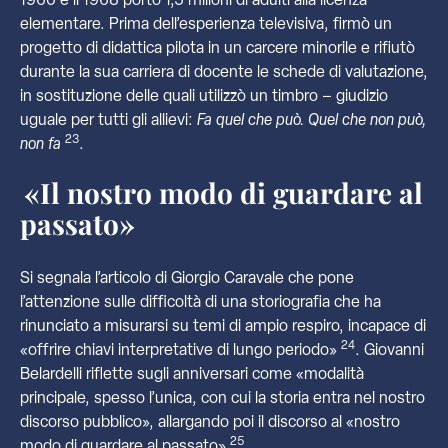
1960 e il 1968 portò 1,5 milioni di adulti alla licenza
elementare. Prima dell’esperienza televisiva, firmò un
progetto di didattica pilota in un carcere minorile e rifiutò
durante la sua carriera di docente le schede di valutazione,
in sostituzione delle quali utilizzò un timbro – giudizio
uguale per tutti gli allievi:
Fa quel che può. Quel che non può,
23
non fa
.
«Il nostro modo di guardare al
passato»
Si segnala l’articolo di Giorgio Caravale che pone
l’attenzione sulle difficoltà di una storiografia che ha
rinunciato a misurarsi su temi di ampio respiro, incapace di
24
«offrire chiavi interpretative di
lungo periodo»
. Giovanni
Belardelli riflette sugli anniversari come «modalità
principale, spesso l’unica, con cui la storia entra nel nostro
discorso pubblico», allargando poi il discorso al «nostro
25
modo di guardare al passato»
.