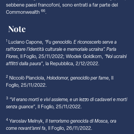
sebbene paesi francofoni, sono entrati a far parte del
66
Commonwealth
.
Note
1
Luciano Capone,
“Fu genocidio. E riconoscerlo serve a
rafforzare l’identità culturale e memoriale ucraina”. Parla
Flores
, Il Foglio, 25/11/2022; Wlodek Goldkorn,
“Noi ucraini
afflitti dalla paura”
, la Repubblica, 2/12/2022.
2
Niccolò Pianciola,
Holodomor, genocidio per fame
, Il
Foglio, 25/11/2022.
3
“Vi erano morti e vivi assieme, e un lezzo di cadaveri e morti
senza guance”
, Il Foglio, 25/11/2022.
4
Yaroslav Melnyk,
Il terrorismo genocida di Mosca, ora
come novant’anni fa
, Il Foglio, 26/11/2022.