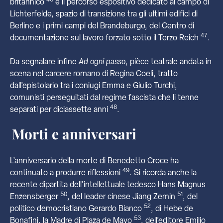
46
britannico
e il percorso espositivo dedicato al campo di
Lichterfelde, spazio di transizione tra gli ultimi edifici di
Berlino e i primi campi del Brandeburgo, del Centro di
47
documentazione sul lavoro forzato sotto il Terzo Reich
.
Da segnalare infine
Ad ogni passo
, pièce teatrale andata in
scena nel carcere romano di Regina Coeli, tratto
dall’epistolario tra i coniugi Emma e Giulio Turchi,
comunisti perseguitati dal regime fascista che li tenne
48
separati per diciassette anni
.
Morti e anniversari
L’anniversario della morte di Benedetto Croce ha
49
continuato a produrre riflessioni
. Si ricorda anche la
recente dipartita dell’intellettuale tedesco Hans Magnus
50
51
Enzensberger
, del leader cinese Jiang Zemin
, del
52
politico democristiano Gerardo Bianco
, di Hebe de
53
Bonafini, la Madre di Plaza de Mayo
, dell’editore Emilio