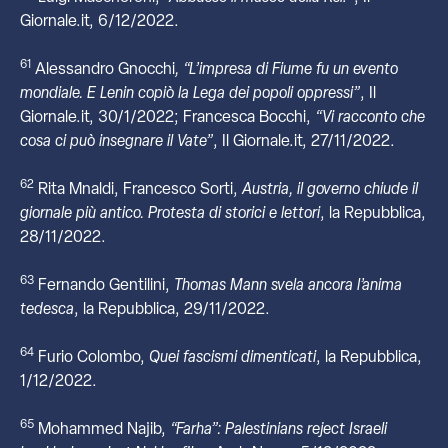
Giornale.it, 6/12/2022.
61
Alessandro Gnocchi
, “L’impresa di Fiume fu un evento
mondiale. E Lenin copiò la Lega dei popoli oppressi”
, Il
Giornale.it, 30/1/2022; Francesca Bocchi,
“Vi racconto che
cosa ci può insegnare il Vate”
, Il Giornale.it, 27/11/2022.
62
Rita Mnaldi, Francesco Sorti,
Austria, il governo chiude il
giornale più antico. Protesta di storici e lettori
, la Repubblica,
28/11/2022.
63
Fernando Gentilini,
Thomas Mann svela ancora l’anima
tedesca
, la Repubblica, 29/11/2022.
64
Furio Colombo,
Quei fascismi dimenticati
, la Repubblica,
1/12/2022.
65
Mohammed Najib,
“Farha”: Palestinians reject Israeli