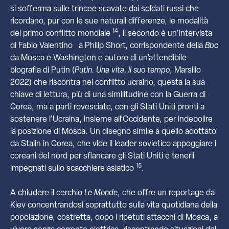
si sofferma sulle trincee scavate dai soldati russi che
ricordano, pur con le sue naturali differenze, le modalità
14
del primo conflitto mondiale
, il secondo è un’intervista
di Fabio Valentino a Philip Short, corrispondente della
Bbc
da Mosca e Washington e autore di un’attendibile
biografia di Putin (
Putin. Una vita, il suo tempo
, Marsilio
2022) che riscontra nel conflitto ucraino, questa la sua
chiave di lettura, più di una similitudine con la Guerra di
Corea, ma a parti rovesciate, con gli Stati Uniti pronti a
sostenere l’Ucraina, insieme all’Occidente, per indebolire
la posizione di Mosca. Un disegno simile a quello adottato
da Stalin in Corea, che vide il leader sovietico appoggiare i
coreani del nord per sfiancare gli Stati Uniti e tenerli
15
impegnati sullo scacchiere asiatico
.
A chiudere il cerchio
Le Monde
, che offre un reportage da
Kiev concentrandosi soprattutto sulla vita quotidiana della
popolazione, costretta, dopo i ripetuti attacchi di Mosca, a