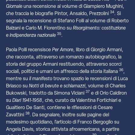
Giornale
una recensione al volume di Giampiero Mughini,
34
che traccia le biografie Pintor, Ansaldo, Prezzolini
. Si
segnala la recensione di Stefano Folli al volume di Roberto
Balzani e Carlo M. Fiorentino su
Risorgimento: costituzione
35
e indipendenza nazionale
.
Paola Polli recensisce
Per Amore
, libro di Giorgio Armani,
che racconta, attraverso un romanzo autobiografico, la
storia del gruppo Armani restituendo, attraverso scorci
36
sociali, politici e umani un affresco della storia italiana
,
mentre su
il manifesto
trovano spazio le recensioni di Luca
Briasco su
Notti di bevute e schiamazzi
, volume di Charles
37
Bukowski, tradotto da Simona Viciani
e di Orio Caldiron
su
Diari 1941-1958
, che, curato da Valentina Fortichiari e
Gualtiero De Santi, contiene le riflessioni di Cesare
38
Zavattini
. Da segnalare, inoltre sulle pagine del
medesimo quotidiano, l’articolo di Franco Bergoglio su
Angela Davis, storica attivista afroamericana, a partire