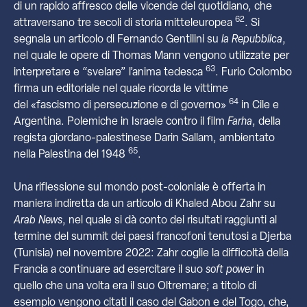
di un rapido affresco delle vicende del quotidiano, che
62
attraversano tre secoli di storia mitteleuropea
. Si
segnala un articolo di Fernando Gentilini su
la Repubblica
,
nel quale le opere di Thomas Mann vengono utilizzate per
63
interpretare e “svelare” l’anima tedesca
. Furio Colombo
firma un editoriale nel quale ricorda le vittime
64
del
«fascismo di persecuzione e di governo»
in Cile e
Argentina.
Polemiche in Israele contro il film
Farha
, della
regista giordano-palestinese Darin Sallam, ambientato
65
nella Palestina del 1948
.
Una riflessione sul mondo post-coloniale è offerta in
maniera indiretta da un articolo di Khaled Abou Zahr su
Arab News
, nel quale si dà conto dei risultati raggiunti al
termine del summit dei paesi francofoni tenutosi a Djerba
(Tunisia) nel novembre 2022: Zahr coglie la difficoltà della
Francia a continuare ad esercitare il suo
soft power
in
quello che una volta era il suo Oltremare; a titolo di
esempio vengono citati il caso del Gabon e del Togo, che,