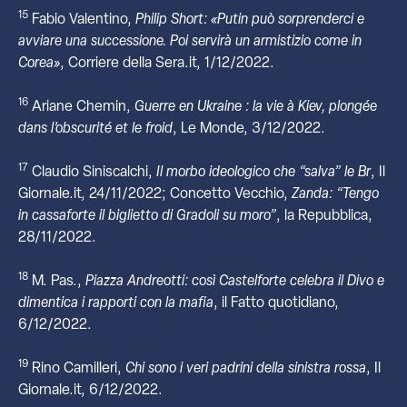
15
Fabio Valentino,
Philip Short: «Putin può sorprenderci e
avviare una successione. Poi servirà un armistizio come in
Corea»
, Corriere della Sera.it, 1/12/2022.
16
Ariane Chemin,
Guerre en Ukraine : la vie à Kiev, plongée
dans l’obscurité et le froid
, Le Monde, 3/12/2022.
17
Claudio Siniscalchi,
Il morbo ideologico che “salva” le Br
, Il
Giornale.it, 24/11/2022; Concetto Vecchio,
Zanda: “Tengo
in cassaforte il biglietto di Gradoli su moro”
, la Repubblica,
28/11/2022.
18
M. Pas.,
Piazza Andreotti: così Castelforte celebra il Divo e
dimentica i rapporti con la mafia
, il Fatto quotidiano,
6/12/2022.
19
Rino Camilleri,
Chi sono i veri padrini della sinistra rossa
, Il
Giornale.it, 6/12/2022.