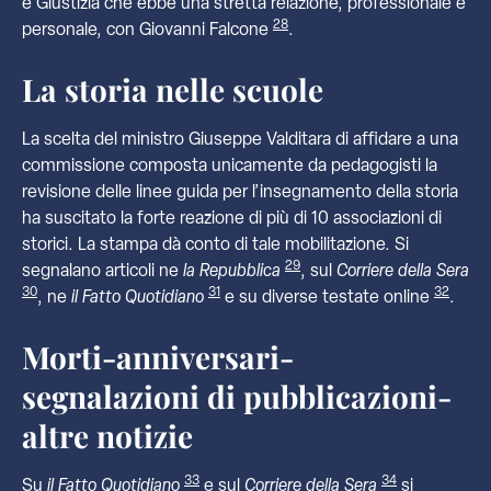
e Giustizia che ebbe una stretta relazione, professionale e
28
personale, con Giovanni Falcone
.
La storia nelle scuole
La scelta del ministro Giuseppe Valditara di affidare a una
commissione composta unicamente da pedagogisti la
revisione delle linee guida per l’insegnamento della storia
ha suscitato la forte reazione di più di 10 associazioni di
storici. La stampa dà conto di tale mobilitazione. Si
29
segnalano articoli ne
la Repubblica
, sul
Corriere della Sera
30
31
32
, ne
il Fatto Quotidiano
e su diverse testate online
.
Morti-anniversari-
segnalazioni di pubblicazioni-
altre notizie
33
34
Su
il Fatto Quotidiano
e sul
Corriere della Sera
si