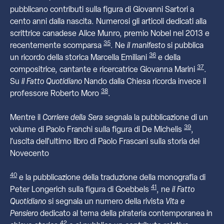
pubblicano contributi sulla figura di Giovanni Sartori a
cento anni dalla nascita. Numerosi gli articoli dedicati alla
scrittrice canadese Alice Munro, premio Nobel nel 2013 e
35
recentemente scomparsa
. Ne
il manifesto
si pubblica
36
un ricordo della storica Marcella Emiliani
e della
37
compositrice, cantante e ricercatrice Giovanna Marini
.
Su
il Fatto Quotidiano
Nando dalla Chiesa ricorda invece il
38
professore Roberto Moro
.
Mentre il
Corriere della Sera
segnala la pubblicazione di un
39
volume di Paolo Franchi sulla figura di De Michelis
,
l’uscita dell’ultimo libro di Paolo Frascani sulla storia del
Novecento
40
e la pubblicazione della traduzione della monografia di
41
Peter Longerich sulla figura di Goebbels
, ne
il Fatto
Quotidiano
si segnala un numero della rivista
Vita e
Pensiero
dedicato al tema della pirateria contemporanea in
42