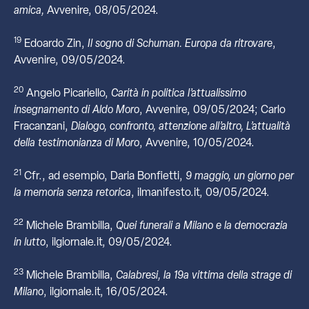
amica,
Avvenire, 08/05/2024.
19
Edoardo Zin,
Il sogno di Schuman. Europa da ritrovare
,
Avvenire, 09/05/2024.
20
Angelo Picariello,
Carità in politica l’attualissimo
insegnamento di Aldo Moro
, Avvenire, 09/05/2024; Carlo
Fracanzani,
Dialogo, confronto, attenzione all’altro, L’attualità
della testimonianza di Moro
, Avvenire, 10/05/2024.
21
Cfr., ad esempio, Daria Bonfietti,
9
maggio,
un
giorno
per
la
memoria
senza
retorica
, ilmanifesto.it, 09/05/2024.
22
Michele Brambilla,
Quei funerali a Milano e la democrazia
in lutto
, ilgiornale.it, 09/05/2024.
23
Michele Brambilla,
Calabresi, la 19a vittima della strage di
Milano
, ilgiornale.it, 16/05/2024.