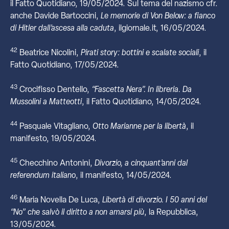
il Fatto Quotidiano, 19/05/2024. Sul tema del nazismo cfr.
anche Davide Bartoccini,
Le memorie di Von Below: a fianco
di Hitler dall’ascesa alla caduta
, ilgiornale.it, 16/05/2024.
42
Beatrice Nicolini,
Pirati story: bottini e scalate sociali
, il
Fatto Quotidiano, 17/05/2024.
43
Crocifisso Dentello,
“Fascetta Nera”. In libreria. Da
Mussolini a Matteotti
, il Fatto Quotidiano, 14/05/2024.
44
Pasquale Vitagliano,
Otto Marianne per la libertà
, il
manifesto, 19/05/2024.
45
Checchino Antonini,
Divorzio, a cinquant’anni dal
referendum italiano
, il manifesto, 14/05/2024.
46
Maria Novella De Luca,
Libertà di divorzio. I 50 anni del
“No” che salvò il diritto a non amarsi più
, la Repubblica,
13/05/2024.