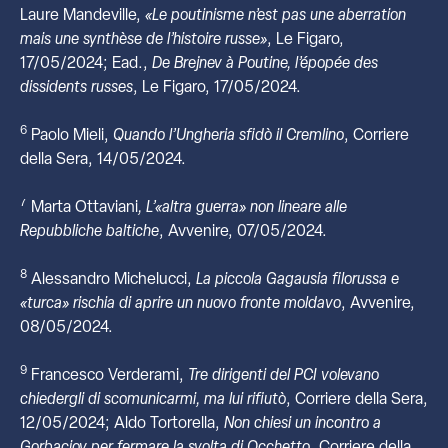
Laure Mandeville,
«Le poutinisme n’est pas une aberration
mais une synthèse de l’histoire russe»
, Le Figaro,
17/05/2024; Ead.,
De Brejnev à Poutine, l’épopée des
dissidents russes
, Le Figaro, 17/05/2024.
6
Paolo Mieli,
Quando l’Ungheria sfidò il Cremlino
, Corriere
della Sera, 14/05/2024.
7
Marta Ottaviani
, L’«altra guerra» non lineare alle
Repubbliche baltiche
, Avvenire, 07/05/2024.
8
Alessandro Michelucci,
La piccola Gagausia filorussa e
«turca» rischia di aprire un nuovo fronte moldavo
, Avvenire,
08/05/2024.
9
Francesco Verderami,
Tre dirigenti del PCI volevano
chiedergli di scomunicarmi, ma lui rifiutò
, Corriere della Sera,
12/05/2024; Aldo Tortorella,
Non chiesi un incontro a