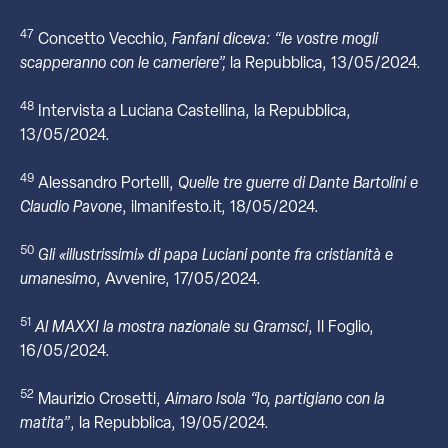
47
Concetto Vecchio,
Fanfani
diceva:
“le
vostre
mogli
scapperanno
con
le
cameriere”,
la Repubblica, 13/05/2024.
48
Intervista a Luciana Castellina, la Repubblica,
13/05/2024.
49
Alessandro Portelli,
Quelle tre guerre di Dante Bartolini e
Claudio Pavone
, ilmanifesto.it, 18/05/2024.
50
Gli «illustrissimi» di papa Luciani ponte fra cristianità e
umanesimo
, Avvenire, 17/05/2024.
51
Al MAXXI la mostra nazionale su Gramsci
, Il Foglio,
16/05/2024.
52
Maurizio Crosetti,
Aimaro Isola “Io, partigiano con la
matita”
, la Repubblica, 19/05/2024.