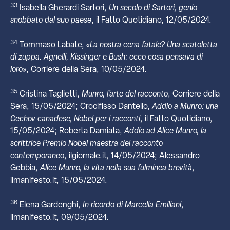
33
Isabella Gherardi Sartori,
Un secolo di Sartori, genio
snobbato dal suo paese
, il Fatto Quotidiano, 12/05/2024.
34
Tommaso Labate,
«La nostra cena fatale? Una scatoletta
di zuppa. Agnelli, Kissinger e Bush: ecco cosa pensava di
loro»
, Corriere della Sera, 10/05/2024.
35
Cristina Taglietti,
Munro, l’arte del racconto
, Corriere della
Sera, 15/05/2024; Crocifisso Dantello,
Addio a Munro: una
Cechov canadese, Nobel per i racconti
, il Fatto Quotidiano,
15/05/2024; Roberta Damiata,
Addio ad Alice Munro, la
scrittrice Premio Nobel maestra del racconto
contemporaneo
, ilgiornale.it, 14/05/2024; Alessandro
Gebbia,
Alice Munro, la vita nella sua fulminea brevità
,
ilmanifesto.it, 15/05/2024.
36
Elena Gardenghi,
In ricordo di Marcella Emiliani
,
ilmanifesto.it, 09/05/2024.