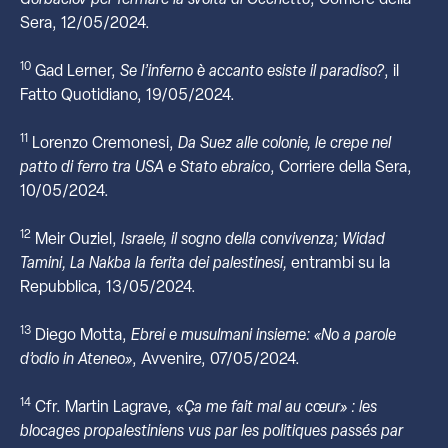
Gorbaciov per fermare la svolta di Occhetto
, Corriere della
Sera, 12/05/2024.
10
Gad Lerner,
Se l’inferno è accanto esiste il paradiso?
, il
Fatto Quotidiano, 19/05/2024.
11
Lorenzo Cremonesi,
Da Suez alle colonie, le crepe nel
patto di ferro tra USA e Stato ebraico
, Corriere della Sera,
10/05/2024.
12
Meir Ouziel,
Israele, il sogno della convivenza; Widad
Tamini, La Nakba la ferita dei palestinesi,
entrambi su la
Repubblica, 13/05/2024.
13
Diego Motta,
Ebrei e musulmani insieme: «No a parole
d’odio in Ateneo»
, Avvenire, 07/05/2024.
14
Cfr. Martin Lagrave, «
Ça me fait mal au cœur» : les
blocages propalestiniens vus par les politiques passés par