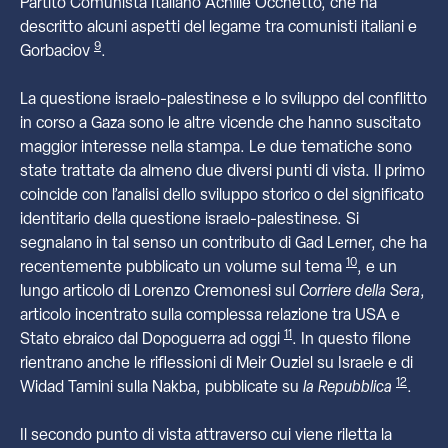
Partito Comunista Italiano Achille Occhetto, che ha
descritto alcuni aspetti del legame tra comunisti italiani e
9
Gorbaciov
.
La questione israelo-palestinese e lo sviluppo del conflitto
in corso a Gaza sono le altre vicende che hanno suscitato
maggior interesse nella stampa. Le due tematiche sono
state trattate da almeno due diversi punti di vista. Il primo
coincide con l’analisi dello sviluppo storico o del significato
identitario della questione israelo-palestinese. Si
segnalano in tal senso un contributo di Gad Lerner, che ha
10
recentemente pubblicato un volume sul tema
, e un
lungo articolo di Lorenzo Cremonesi sul
Corriere della Sera
,
articolo incentrato sulla complessa relazione tra USA e
11
Stato ebraico dal Dopoguerra ad oggi
. In questo filone
rientrano anche le riflessioni di Meir Ouziel su Israele e di
12
Widad Tamini sulla Nakba, pubblicate su
la Repubblica
.
Il secondo punto di vista attraverso cui viene riletta la