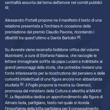
centralità assunta dal tema dell’amore nei comizi pubblici
48
.
Alessandro Portelli propone ne
il manifesto
il testo di una
relazione presentata a Torchiara in occasione della
premiazione del premio Claudio Pavone, ricordando i
49
dibattiti tra quest’ultimo e Dante Bartolini
.
Su
Avvenire
viene recensita l’edizione critica del volume
Illustrissimi
, a cura di Stefania Falasca, che raccoglie le
lettere immaginarie scritte da papa Luciani e indirizzate ai
grandi personaggi della storia, che potrebbe rivelarsi una
fonte interessante per la ricostruzione del pensiero e delle
curiosità intellettuali di una figura ancora non abbastanza
50
studiata
.
Il Foglio
propone la mostra su Gramsci,
promossa dal ministero della Cultura e allestita al MAXXI
51
.
La Repubblica
dedica un approfondimento alla figura di
Aimaro Isola, partigiano, testo nel quale si ricorda
l’importanza della lotta partigiana per il conseguimento