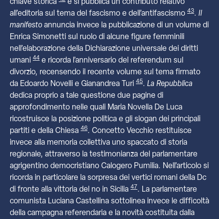
chiave storica
e si pubblica un contributo relativo
43
all’editoria sul tema del fascismo e dell’antifascismo
.
Il
manifesto
annuncia invece la pubblicazione di un volume di
Enrica Simonetti sul ruolo di alcune figure femminili
nell’elaborazione della Dichiarazione universale dei diritti
44
umani
e ricorda l’anniversario del referendum sul
divorzio, recensendo il recente volume sul tema firmato
45
da Edoardo Novelli e Gianandrea Turi
.
La Repubblica
dedica proprio a tale questione due pagine di
approfondimento nelle quali Maria Novella De Luca
ricostruisce la posizione politica e gli slogan dei principali
46
partiti e della Chiesa
. Concetto Vecchio restituisce
invece alla memoria collettiva uno spaccato di storia
regionale, attraverso la testimonianza del parlamentare
agrigentino democristiano Calogero Pumilia. Nell’articolo si
ricorda in particolare la sorpresa dei vertici romani della Dc
47
di fronte alla vittoria del no in Sicilia
. La parlamentare
comunista Luciana Castellina sottolinea invece le difficoltà
della campagna referendaria e la novità costituita dalla