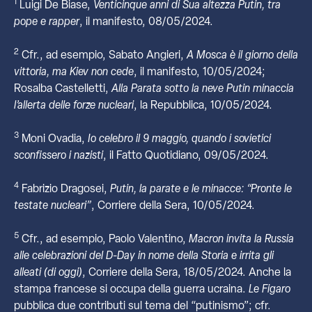
1
Luigi De Biase,
Venticinque anni di Sua altezza Putin, tra
pope e rapper
, il manifesto, 08/05/2024.
2
Cfr., ad esempio, Sabato Angieri,
A Mosca è il giorno della
vittoria, ma Kiev non cede
, il manifesto, 10/05/2024;
Rosalba Castelletti,
Alla Parata sotto la neve Putin minaccia
l’allerta delle forze nucleari
, la Repubblica, 10/05/2024.
3
Moni Ovadia,
Io celebro il 9 maggio, quando i sovietici
sconfissero i nazisti
, il Fatto Quotidiano, 09/05/2024.
4
Fabrizio Dragosei,
Putin, la parate e le minacce: “Pronte le
testate nucleari”
, Corriere della Sera, 10/05/2024.
5
Cfr., ad esempio, Paolo Valentino,
Macron invita la Russia
alle celebrazioni del D-Day in nome della Storia e irrita gli
alleati (di oggi)
, Corriere della Sera, 18/05/2024. Anche la
stampa francese si occupa della guerra ucraina.
Le Figaro
pubblica due contributi sul tema del “putinismo”; cfr.