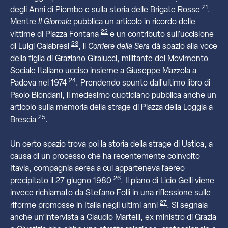
21
degli Anni di Piombo e sulla storia delle Brigate Rosse
.
Mentre
Il Giornale
pubblica un articolo in ricordo delle
22
vittime di Piazza Fontana
e un contributo sull’uccisione
23
di Luigi Calabresi
, il
Corriere della Sera
dà spazio alla voce
della figlia di Graziano Giralucci, militante del Movimento
Sociale Italiano ucciso insieme a Giuseppe Mazzola a
24
Padova nel 1974
. Prendendo spunto dall’ultimo libro di
Paolo Biondani, il medesimo quotidiano pubblica anche un
articolo sulla memoria della strage di Piazza della Loggia a
25
Brescia
.
Un certo spazio trova poi la storia della strage di Ustica, a
causa di un processo che ha recentemente coinvolto
Itavia, compagnia aerea a cui apparteneva l’aereo
26
precipitato il 27 giugno 1980
. Il piano di Licio Gelli viene
invece richiamato da Stefano Folli in una riflessione sulle
27
riforme promosse in Italia negli ultimi anni
. Si segnala
anche un’intervista a Claudio Martelli, ex ministro di Grazia