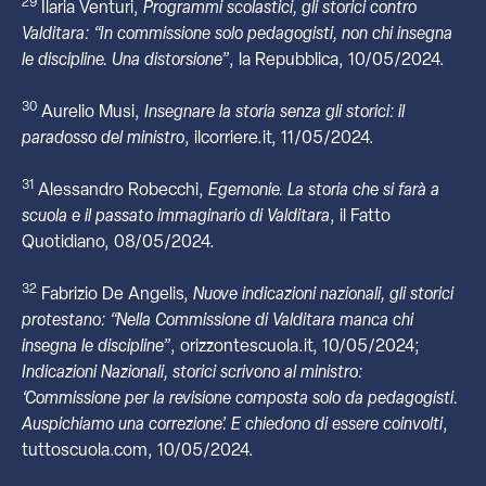
29
Ilaria Venturi,
Programmi scolastici, gli storici contro
Valditara: “In commissione solo pedagogisti, non chi insegna
le discipline. Una distorsione”
, la Repubblica, 10/05/2024.
30
Aurelio Musi,
Insegnare la storia senza gli storici: il
paradosso del ministro
, ilcorriere.it, 11/05/2024.
31
Alessandro Robecchi,
Egemonie. La storia che si farà a
scuola e il passato immaginario di Valditara
, il Fatto
Quotidiano, 08/05/2024.
32
Fabrizio De Angelis,
Nuove indicazioni nazionali, gli storici
protestano: “Nella Commissione di Valditara manca chi
insegna le discipline”
, orizzontescuola.it, 10/05/2024;
Indicazioni Nazionali, storici scrivono al ministro:
‘Commissione per la revisione composta solo da pedagogisti.
Auspichiamo una correzione’. E chiedono di essere coinvolti
,
tuttoscuola.com, 10/05/2024.