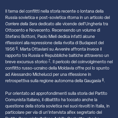
Il tema dei conflitti nella storia recente o lontana della
Russia sovietica e post-sovietica ritorna in un articolo del
Corriere della Sera
dedicato alle vicende dell’Ungheria tra
Ottocento e Novecento. Recensendo un volume di
Stefano Bottoni, Paolo Mieli dedica infatti alcune
riflessioni alla repressione della rivolta di Budapest del
6
1956
. Marta Ottaviani su
Avvenire
affronta invece il
rapporto tra Russia e Repubbliche baltiche attraverso un
7
breve excursus storico
. Il pericolo del coinvolgimento nel
conflitto russo-ucraino della Moldavia offre poi lo spunto
ad Alessandro Michelucci per una riflessione in
8
retrospettiva sulla regione autonoma della Gaugasia
.
Pur orientato ad approfondimenti sulla storia del Partito
Comunista Italiano, il dibattito ha toccato anche la
questione della storia sovietica nei suoi risvolti in Italia, in
particolare per via di un’intervista all’ex segretario del