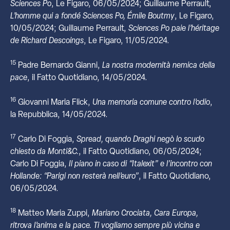
Sciences Po
, Le Figaro, 06/05/2024; Guillaume Perrault,
L’homme qui a fondé Sciences Po, Émile Boutmy
, Le Figaro,
10/05/2024; Guillaume Perrault,
Sciences Po paie l’héritage
de Richard Descoings
, Le Figaro, 11/05/2024.
15
Padre Bernardo Gianni,
La nostra modernità nemica della
pace
, il Fatto Quotidiano, 14/05/2024.
16
Giovanni Maria Flick,
Una memoria comune contro l’odio
,
la Repubblica, 14/05/2024.
17
Carlo Di Foggia,
Spread, quando Draghi negò lo scudo
chiesto da Monti&C.
, il Fatto Quotidiano, 06/05/2024;
Carlo Di Foggia,
Il piano in caso di “Italexit” e l’incontro con
Hollande: “Parigi non resterà nell’euro”
, il Fatto Quotidiano,
06/05/2024.
18
Matteo Maria Zuppi,
Mariano Crociata, Cara Europa,
ritrova l’anima e la pace. Ti vogliamo sempre più vicina e