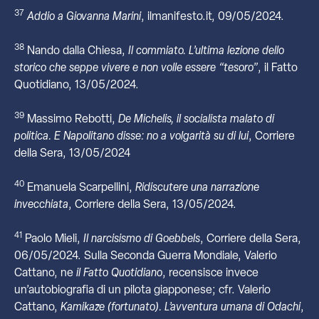
37
Addio a Giovanna Marini
, ilmanifesto.it, 09/05/2024.
38
Nando dalla Chiesa,
Il commiato. L’ultima lezione dello
storico che seppe vivere e non volle essere “tesoro”
, il Fatto
Quotidiano, 13/05/2024.
39
Massimo Rebotti,
De Michelis, il socialista malato di
politica. E Napolitano disse: no a volgarità su di lui
, Corriere
della Sera, 13/05/2024
40
Emanuela Scarpellini,
Ridiscutere una narrazione
invecchiata
, Corriere della Sera, 13/05/2024.
41
Paolo Mieli,
Il narcisismo di Goebbels
, Corriere della Sera,
06/05/2024. Sulla Seconda Guerra Mondiale, Valerio
Cattano, ne
il Fatto Quotidiano
, recensisce invece
un’autobiografia di un pilota giapponese; cfr. Valerio
Cattano,
Kamikaze (fortunato). L’avventura umana di Odachi
,