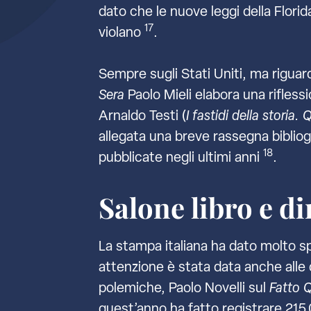
dato che le nuove leggi della Florid
17
violano
.
Sempre sugli Stati Uniti, ma rigua
Sera
Paolo Mieli elabora una rifless
Arnaldo Testi (
I fastidi della stori
allegata una breve rassegna bibliog
18
pubblicate negli ultimi anni
.
Salone libro e d
La stampa italiana ha dato molto spa
attenzione è stata data anche alle 
polemiche, Paolo Novelli sul
Fatto 
quest’anno ha fatto registrare 215