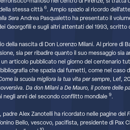
erroristico-mafioso nel centro di Firenze, si tratta 
6
 della stessa città
. Ampio spazio al ricordo dell’at
ella Sera
Andrea Pasqualetto ha presentato il volume
dei Georgofili e sugli altri attentati del 1993, scritto
o della nascita di Don Lorenzo Milani. Al priore di B
issione, sia per ribadire quanto il suo messaggio sia
 un articolo pubblicato nel giorno del centenario tut
bibliografia che spazia dai fumetti, come nel caso d
Come la scuola migliora la tua vita per sempre
, Lef, 2
sovversiva. Da don Milani a De Mauro, il potere delle p
9
ni negli anni del secondo conflitto mondiale
.
, padre Alex Zanotelli ha ricordato nelle pagine del
F
Tonino Bello, vescovo, pacifista, presidente di Pax 
10