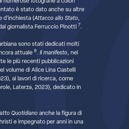
di numerose fotografie a colori
tentato è stato dato anche su altre
 d’inchiesta (
Attacco allo Stato
,
7
 dal giornalista Ferruccio Pinotti
.
arbiana sono stati dedicati molti
8
 ancora attuale
.
Il manifesto
, nel
te le più recenti pubblicazioni
el volume di Alice Lina Castelli
023), ai lavori di ricerca, come
arole
, Laterza, 2023), dedicato in
atto Quotidiano
anche la figura di
Christi e impegnato per anni in una