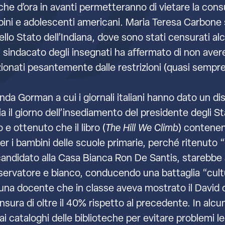
e che d’ora in avanti permetteranno di vietare la cons
mbini e adolescenti americani. Maria Teresa Carbone
nello Stato dell’Indiana, dove sono stati censurati al
el sindacato degli insegnati ha affermato di non aver
izionati pesantemente dalle restrizioni (quasi semp
anda Gorman a cui i giornali italiani hanno dato un 
 il giorno dell’insediamento del presidente degli Sta
 e ottenuto che il libro (
The Hill We Climb
) contenen
per i bambini delle scuole primarie, perché ritenuto “
andidato alla Casa Bianca Ron De Santis, starebbe 
nservatore e bianco, conducendo una battaglia “cult
i una docente che in classe aveva mostrato il David 
sura di oltre il 40% rispetto al precedente. In alcu
ai cataloghi delle biblioteche per evitare problemi le