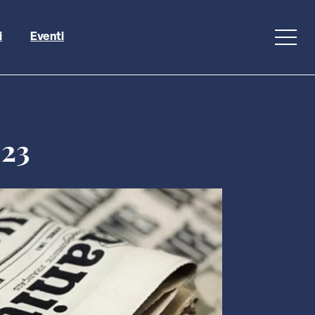
i
Eventi
023