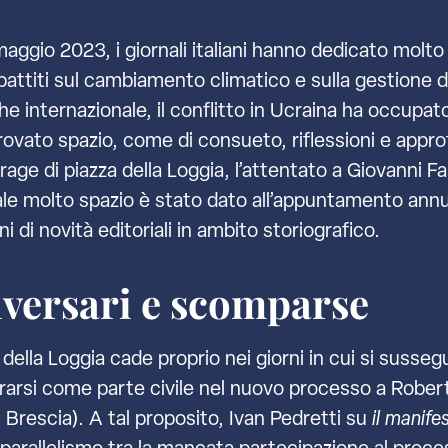
ggio 2023, i giornali italiani hanno dedicato molto s
attiti sul cambiamento climatico e sulla gestione del
 che internazionale, il conflitto in Ucraina ha occup
 trovato spazio, come di consueto, riflessioni e appr
rage di piazza della Loggia, l’attentato a Giovanni Fa
rale molto spazio è stato dato all’appuntamento annua
di novità editoriali in ambito storiografico.
iversari e scomparse
a della Loggia cade proprio nei giorni in cui si susse
arsi come parte civile nel nuovo processo a Roberto
 Brescia). A tal proposito, Ivan Pedretti su
il manife