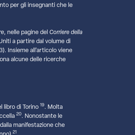
nto per gli insegnanti che le
re
, nelle pagine del
Corriere della
Uniti a partire dal volume di
3). Insieme all’articolo viene
na alcune delle ricerche
19
 libro di Torino
. Molta
20
occella
. Nonostante le
 dalla manifestazione che
21
anno)
.