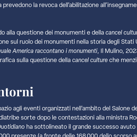
a prevedono la revoca dell’abilitazione all’insegname
rdo alla questione dei monumenti e della
cancel cultu
ione sul ruolo dei monumenti nella storia degli Stati 
a. Quale America raccontano i monumenti
, Il Mulino, 202
rafica sulla questione della
cancel culture
che menzio
intorni
zio agli eventi organizzati nell’ambito del Salone del
diatribe sorte dopo le contestazioni alla ministra R
Quotidiano
ha sottolineato il grande successo avuto
.000 presenze (a fronte delle 168.000 dello scorso 