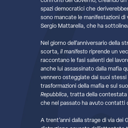
confronti del Governo, creando un p
spazi democratici che deriverebber
sono mancate le manifestazioni di v
Sergio Mattarella, che ha sottolinea
Nel giorno dell’anniversario della s
scorta,
il manifesto
riprende un vecc
raccontano le fasi salienti del lavo
anche lui assassinato dalla mafia q
vennero osteggiate dai suoi stessi
trasformazioni della mafia e sul su
Repubblica
, tratta della contestat
che nel passato ha avuto contatti c
A trent’anni dalla strage di via dei 