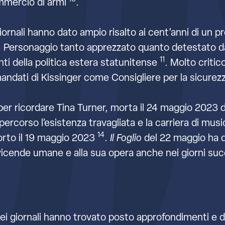
ommercio di armi
.
rnali hanno dato ampio risalto ai cent’anni di un pr
 Personaggio tanto apprezzato quanto detestato da
11
nti della politica estera statunitense
. Molto critico
mandati di Kissinger come Consigliere per la sicurezz
 per ricordare Tina Turner, morta il 24 maggio 2023
ipercorso l’esistenza travagliata e la carriera di mus
14
orto il 19 maggio 2023
.
Il Foglio
del 22 maggio ha d
 vicende umane e alla sua opera anche nei giorni su
dei giornali hanno trovato posto approfondimenti e d