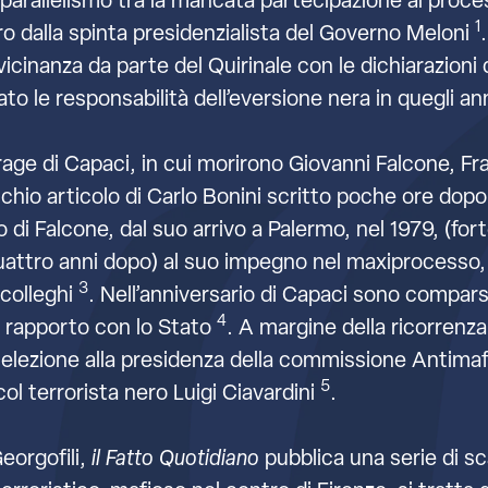
arallelismo tra la mancata partecipazione al process
1
o dalla spinta presidenzialista del Governo Meloni
icinanza da parte del Quirinale con le dichiarazioni 
to le responsabilità dell’eversione nera in quegli an
trage di Capaci, in cui morirono Giovanni Falcone, Fr
hio articolo di Carlo Bonini scritto poche ore dopo l
ro di Falcone, dal suo arrivo a Palermo, nel 1979, (f
uattro anni dopo) al suo impegno nel maxiprocesso, fi
3
 colleghi
. Nell’anniversario di Capaci sono compars
4
o rapporto con lo Stato
. A margine della ricorrenza
a elezione alla presidenza della commissione Antima
5
ol terrorista nero Luigi Ciavardini
.
Georgofili,
il Fatto Quotidiano
pubblica una serie di sc