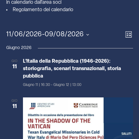
in calendario dall'
area soci
Regolamento del calendario
Even
Vis
11/06/2026
-
09/08/2026
LISTA
Vist
Seleziona
Nav
Navi
la
Giugno 2026
data.
L’Italia della Repubblica (1946-2026):
GIO
11
storiografia, scenari transnazionali, storia
pubblica
Giugno 11 | 16:30
-
Giugno 12 | 13:00
GIO
11