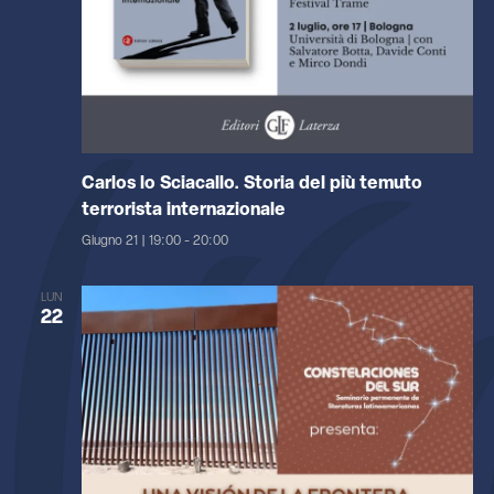
Carlos lo Sciacallo. Storia del più temuto
terrorista internazionale
Giugno 21 | 19:00
-
20:00
LUN
22