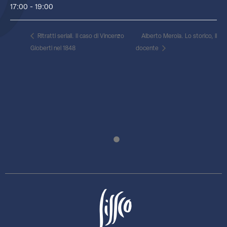
17:00 - 19:00
Ritratti seriali. Il caso di Vincenzo
Alberto Merola. Lo storico, il
Gioberti nel 1848
docente