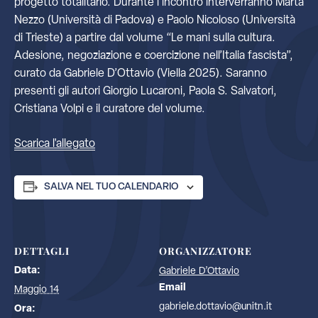
progetto totalitario. Durante l’incontro interverranno Marta
Nezzo (Università di Padova) e Paolo Nicoloso (Università
di Trieste) a partire dal volume “Le mani sulla cultura.
Adesione, negoziazione e coercizione nell’Italia fascista”,
curato da Gabriele D’Ottavio (Viella 2025). Saranno
presenti gli autori Giorgio Lucaroni, Paola S. Salvatori,
Cristiana Volpi e il curatore del volume.
Scarica l'allegato
SALVA NEL TUO CALENDARIO
DETTAGLI
ORGANIZZATORE
Data:
Gabriele D’Ottavio
Email
Maggio 14
gabriele.dottavio@unitn.it
Ora: