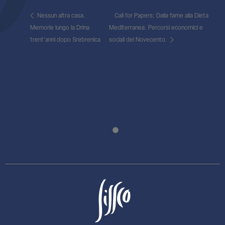
Nessun altra casa.
Call for Papers: Dalla fame alla Dieta
Memorie lungo la Drina
Mediterranea. Percorsi economici e
trent’anni dopo Srebrenica
sociali del Novecento.