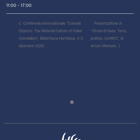
11:00 - 17:00
Conferenza internazionale “Colonial
Presentazione di
Objects: The Material Culture of Italian
“Storia di Gaza. Terra,
Colonialism”, Bibliotheca Hertziana, 4-5
politica, conflitti”, di
dicembre 2025
Arturo Marzano