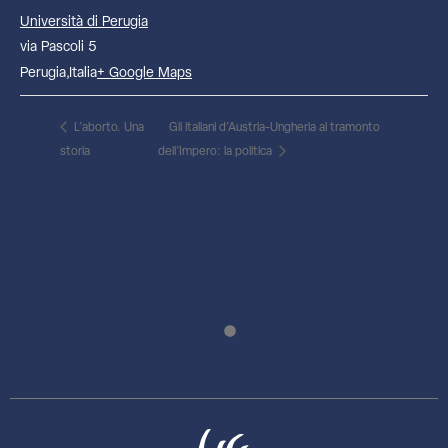
Università di Perugia
via Pascoli 5
Perugia
,
Italia
+ Google Maps
L’aborto. Una
Gli italiani d’Austria-Ungheria al tramonto
storia
dell’Impero: la politica