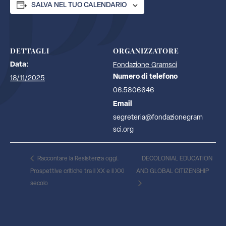
SALVA NEL TUO CALENDARIO
DETTAGLI
ORGANIZZATORE
Data:
Fondazione Gramsci
Numero di telefono
18/11/2025
06.5806646
Email
segreteria@fondazionegram
sci.org
Raccontare la Resistenza oggi.
DECOLONIAL EDUCATION
Prospettive critiche tra il XX e il XXI
AND GLOBAL CITIZENSHIP
secolo