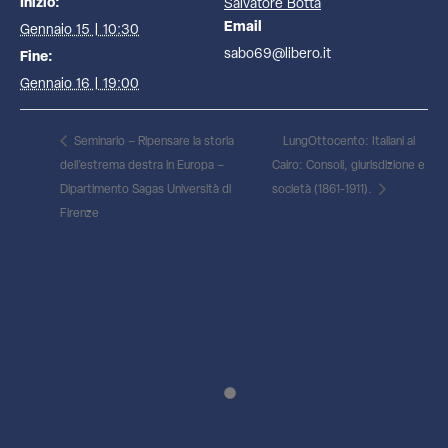
Inizio:
Salvatore Botta
Email
Gennaio 15 | 10:30
sabo69@libero.it
Fine:
Gennaio 16 | 19:00
Seminario – Ripensare la storia
LungOttocento: Italiani al
dell’estrema destra in Europa –
Cairo: Consoli, giurisdizione e
Dipartimento Sagas Università di
società (1861-1911).
Firenze