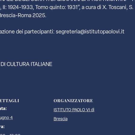
I: 1924-1933, Tomo quinto: 1931”, a cura di X. Toscani, S.
, Brescia-Roma 2025.
razione dei partecipanti: segreteria@istitutopaolovi.it
 DI CULTURA ITALIANE
ETTAGLI
ORGANIZZATORE
ata:
ISTITUTO PAOLO VI di
ugno 4
Brescia
ra: