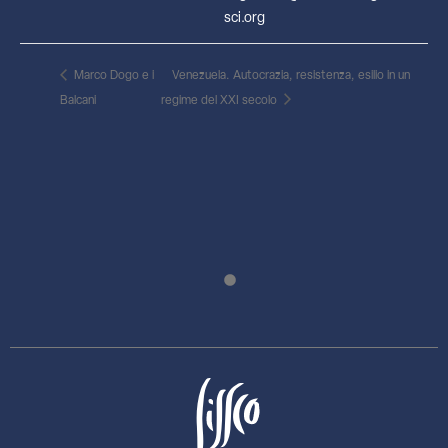
sci.org
Marco Dogo e i
Venezuela. Autocrazia, resistenza, esilio in un
Balcani
regime del XXI secolo