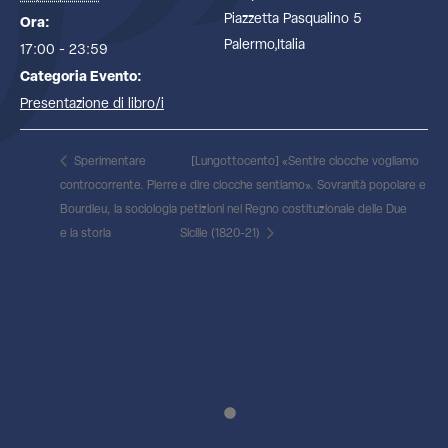
Piazzetta Pasqualino 5
Ora:
Palermo
,
Italia
17:00 - 23:59
Categoria Evento:
Presentazione di libro/i
Sperimentare
[Lungottocento] «Sentire ciocche vogliamo
controcorrente. Pierre
e dire ciocche sentiamo». Sovranità popolare e
Bourdieu, la sociologia
petizioni nel Regno costituzionale delle Due
e la storia
Sicilie (1820-21)