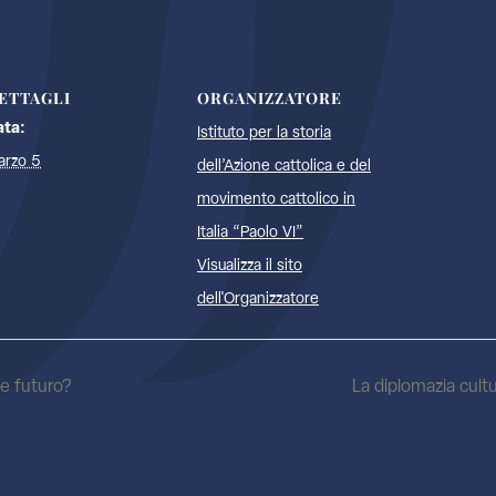
ETTAGLI
ORGANIZZATORE
ata:
Istituto per la storia
arzo 5
dell’Azione cattolica e del
movimento cattolico in
Italia “Paolo VI”
Visualizza il sito
dell'Organizzatore
e futuro?
La diplomazia cult