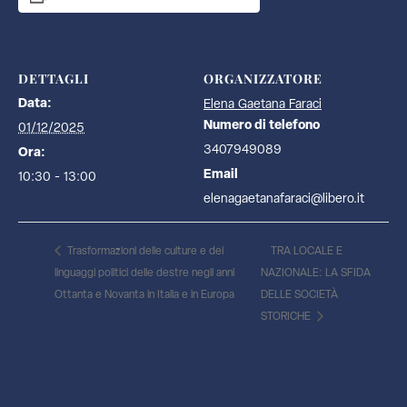
DETTAGLI
ORGANIZZATORE
Data:
Elena Gaetana Faraci
Numero di telefono
01/12/2025
3407949089
Ora:
Email
10:30 - 13:00
elenagaetanafaraci@libero.it
Trasformazioni delle culture e dei
TRA LOCALE E
linguaggi politici delle destre negli anni
NAZIONALE: LA SFIDA
Ottanta e Novanta in Italia e in Europa
DELLE SOCIETÀ
STORICHE