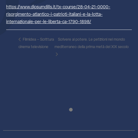
https://www.dipsumdills.it/tx-course/28-04-21-0000-
risorgimento-atlantico-i-patrioti-italiani-e-la-lotta-
internazionale-per-le-liberta-ca-1790-1898/
Filmidea – Scrittura
Scrivere al potere. Le petizioni nel mondo
cinema televisione
mediterraneo della prima metà del XIX secolo