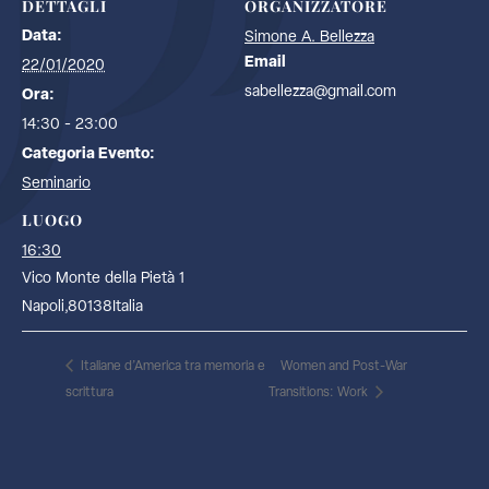
DETTAGLI
ORGANIZZATORE
Data:
Simone A. Bellezza
Email
22/01/2020
sabellezza@gmail.com
Ora:
14:30 - 23:00
Categoria Evento:
Seminario
LUOGO
16:30
Vico Monte della Pietà 1
Napoli
,
80138
Italia
Italiane d’America tra memoria e
Women and Post-War
scrittura
Transitions: Work