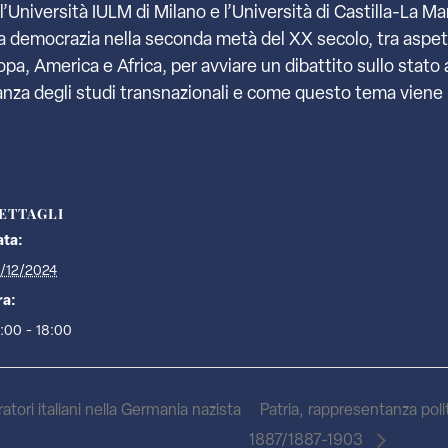
l’Università IULM di Milano e l’Università di Castilla-La M
la democrazia nella seconda metà del XX secolo, tra aspetti
a, America e Africa, per avviare un dibattito sullo stato a
anza degli studi transnazionali e come questo tema viene r
ETTAGLI
ata:
3/12/2024
ra:
:00 - 18:00
atori italiani nella Germania nazista
Patria, rappresentanza pol
1887/1887-1903