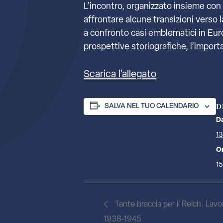
L’incontro, organizzato insieme con 
affrontare alcune transizioni verso 
a confronto casi emblematici in Europ
prospettive storiografiche, l’import
Scarica l'allegato
D
SALVA NEL TUO CALENDARIO
D
1
O
15
Tante braccia per il Reich. Lavor
1938-1945