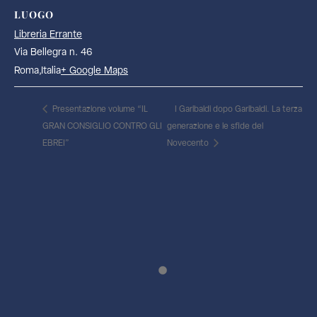
LUOGO
Libreria Errante
Via Bellegra n. 46
Roma
,
Italia
+ Google Maps
Presentazione volume “IL
I Garibaldi dopo Garibaldi. La terza
GRAN CONSIGLIO CONTRO GLI
generazione e le sfide del
EBREI”
Novecento