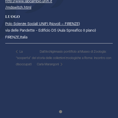
http://www.labcambio.unifi.it
/mdswitch.html
LUOGO
Polo Scienze Sociali UNIFI (Novoli – FIRENZE)
via delle Pandette - Edificio D5 (Aula Spreafico II piano)
FIRENZE
,
Italia
La
Dall’Archiginnasio pontificio al Museo di Zoologia:
“scoperta” dei
storia delle collezioni zoologiche a Roma: incontro con
disoccupati
Carla Marangoni