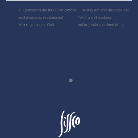
Il plebiscito del 1860. Unificazione,
“A cinquant’anni dal golpe del
legittimazione, reazione nel
1976: una riflessione
Mezzogiorno e in Sicilia
sull’Argentina neoliberale”