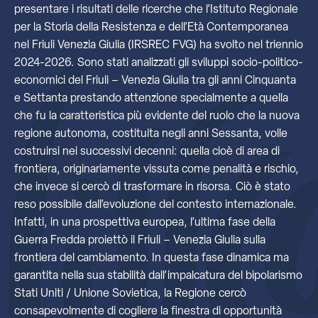
presentare i risultati delle ricerche che l’Istituto Regionale
per la Storia della Resistenza e dell’Età Contemporanea
nel Friuli Venezia Giulia (IRSREC FVG) ha svolto nel triennio
2024-2026. Sono stati analizzati gli sviluppi socio-politico-
economici del Friuli – Venezia Giulia tra gli anni Cinquanta
e Settanta prestando attenzione specialmente a quella
che fu la caratteristica più evidente del ruolo che la nuova
regione autonoma, costituita negli anni Sessanta, volle
costruirsi nei successivi decenni: quella cioè di area di
frontiera, originariamente vissuta come penalità e rischio,
che invece si cercò di trasformare in risorsa. Ciò è stato
reso possibile dall’evoluzione del contesto internazionale.
Infatti, in una prospettiva europea, l’ultima fase della
Guerra Fredda proiettò il Friuli – Venezia Giulia sulla
frontiera del cambiamento. In questa fase dinamica ma
garantita nella sua stabilità dall’impalcatura del bipolarismo
Stati Uniti / Unione Sovietica, la Regione cercò
consapevolmente di cogliere la finestra di opportunità