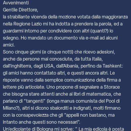
Avvenimenti
Gentile Direttore,
la strabiliante vicenda della mozione votata dalla maggioranza
nella Regione Lazio mi ha indotta a prendere la parola, ed a
guardarmi intorno per condividere con altri (quanti?) lo
sdegno. Ho mandato un documento via e-mail ad alcuni
amici.
Sono cinque giorni (e cinque notti) che ricevo adesioni,
anche da persone mai conosciute, da tutta Italia,
dall’Inghilterra, dagli USA, dall’Albania, perfino da Tashkent:
gli amici hanno contattato altri, e questi ancora altri. Le
risposte vanno dalla semplice comunicazione della firma a
lettere più articolate. Uno propone di segnalare a Storace
che bisogna stare attenti anche ai libri di matematica, che
parlano di “tangenti” (longa manus comunista del Pool di
Milano?), altri si dicono sbalorditi e indignati, molti firmano
con la consapevolezza che gli “appelli non bastano, ma
intanto anche questi sono necessari”.
Un’edicolante di Bologna mi scrive: ” La mia edicola è posta