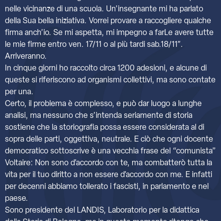
nelle vicinanze di una scuola. Un’insegnante mi ha parlato
della Sua bella iniziativa. Vorrei provare a raccogliere qualche
firma anch’io. Se mi aspetta, mi impegno a farLe avere tutte
le mie firme entro ven. 17/11 o al più tardi sab.18/11″.
Arriveranno.
In cinque giorni ho raccolto circa 1200 adesioni, e alcune di
queste si riferiscono ad organismi collettivi, ma sono contate
per una.
Certo, il problema è complesso, e può dar luogo a lunghe
analisi, ma nessuno che s’intenda seriamente di storia
sostiene che la storiografia possa essere considerata al di
sopra delle parti, oggettiva, neutrale. E ciò che ogni docente
democratico sottoscrive è una vecchia frase del “comunista”
Voltaire: Non sono d’accordo con te, ma combatterò tutta la
vita per il tuo diritto a non essere d’accordo con me. E infatti
per decenni abbiamo tollerato i fascisti, in parlamento e nel
paese.
Sono presidente del LANDIS, Laboratorio per la didattica