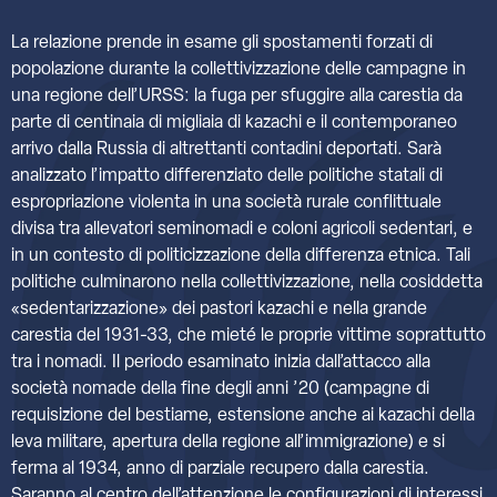
La relazione prende in esame gli spostamenti forzati di
popolazione durante la collettivizzazione delle campagne in
una regione dell’URSS: la fuga per sfuggire alla carestia da
parte di centinaia di migliaia di kazachi e il contemporaneo
arrivo dalla Russia di altrettanti contadini deportati. Sarà
analizzato l’impatto differenziato delle politiche statali di
espropriazione violenta in una società rurale conflittuale
divisa tra allevatori seminomadi e coloni agricoli sedentari, e
in un contesto di politicizzazione della differenza etnica. Tali
politiche culminarono nella collettivizzazione, nella cosiddetta
«sedentarizzazione» dei pastori kazachi e nella grande
carestia del 1931-33, che mieté le proprie vittime soprattutto
tra i nomadi. Il periodo esaminato inizia dall’attacco alla
società nomade della fine degli anni ’20 (campagne di
requisizione del bestiame, estensione anche ai kazachi della
leva militare, apertura della regione all’immigrazione) e si
ferma al 1934, anno di parziale recupero dalla carestia.
Saranno al centro dell’attenzione le configurazioni di interessi