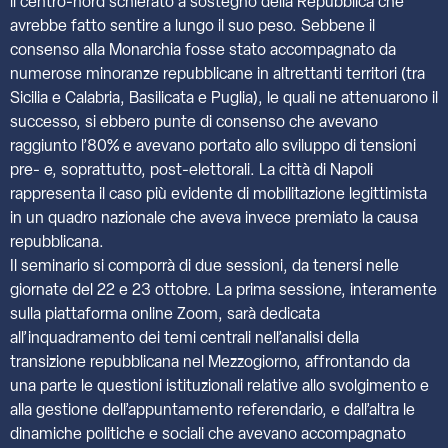
il centro-nord schierato a sostegno della Repubblica che
avrebbe fatto sentire a lungo il suo peso. Sebbene il
consenso alla Monarchia fosse stato accompagnato da
numerose minoranze repubblicane in altrettanti territori (tra
Sicilia e Calabria, Basilicata e Puglia), le quali ne attenuarono il
successo, si ebbero punte di consenso che avevano
raggiunto l’80% e avevano portato allo sviluppo di tensioni
pre- e, soprattutto, post-elettorali. La città di Napoli
rappresenta il caso più evidente di mobilitazione legittimista
in un quadro nazionale che aveva invece premiato la causa
repubblicana.
Il seminario si comporrà di due sessioni, da tenersi nelle
giornate del 22 e 23 ottobre. La prima sessione, interamente
sulla piattaforma online Zoom, sarà dedicata
all’inquadramento dei temi centrali nell’analisi della
transizione repubblicana nel Mezzogiorno, affrontando da
una parte le questioni istituzionali relative allo svolgimento e
alla gestione dell’appuntamento referendario, e dall’altra le
dinamiche politiche e sociali che avevano accompagnato