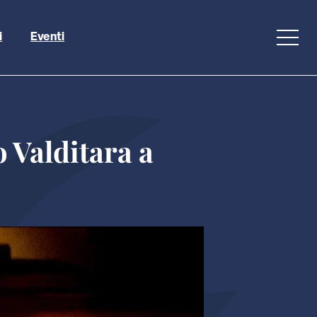
i
Eventi
o Valditara a