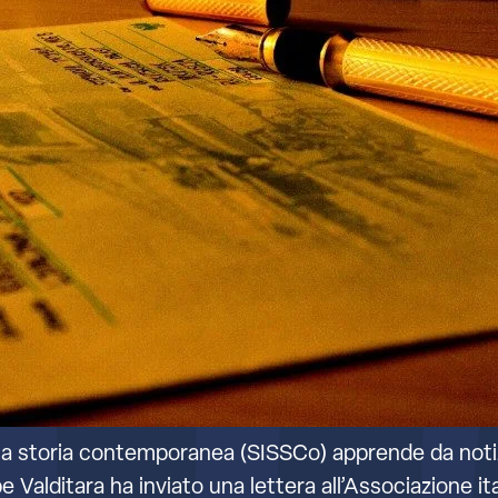
ella storia contemporanea (SISSCo) apprende da notiz
 Valditara ha inviato una lettera all’Associazione ital