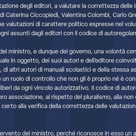
ione degli editori, a valutare la correttezza delle 
di Caterina Ciccopiedi, Valentina Colombi, Carlo Gre
une valutazioni di carattere politico espresse nel vo
egni assunti dagli editori con il codice di autoregol
del ministro, e dunque del governo, una volontà ce
uale in oggetto, dei suoi autori e dell’editore coinv
di altri autori di manuali scolastici e della stessa as
un ruolo di controllo che non gli è proprio né è co
beri da ogni vincolo autorizzativo. Il codice di aut
a loro associazione, al rispetto del pluralismo, alla no
on certo alla verifica della correttezza delle valutazi
ervento del ministro, perché riconosce in esso un a