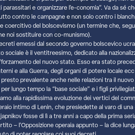
i parassitari e organizzare l’e-conomia”. Va da sé che
to contro le campagne e non solo contro i bianchi
 e coercitivo del bolscevismo (un termine che, segu
he noi sostituire con co-munismo).
ecreti emessi dal secondo governo bolscevico ucrain
sociale è il ventitreesimo, dedicato alla nazionaliz
rafforzamento del nuovo stato. Esso era stato precedu
erni e alla Guerra, degli organi di potere locale ecc.
presto prevalente anche nelle relazioni tra il nuovo
er lungo tempo la “base sociale” e i figli privilegiati,
mo alla rapidissima evoluzione dei vertici del comm
aio intimo di Lenin, che presiedette al varo di una 
ljapnikov fosse di lì a tre anni a capo della prima se
rtito – l’Opposizione operaia appunto – la dice lunga
uto di poter regolare coi suoi decreti.