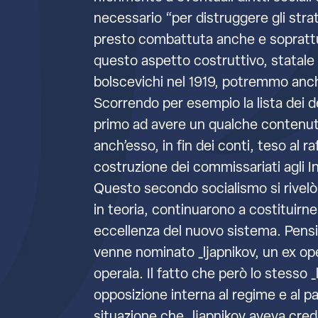
necessario “per distruggere gli strat
presto combattuta anche e soprattut
questo aspetto costruttivo, statale
bolscevichi nel 1919, potremmo anc
Scorrendo per esempio la lista dei d
primo ad avere un qualche contenuto 
anch’esso, in fin dei conti, teso al 
costruzione dei commissariati agli Int
Questo secondo socialismo si rivelò 
in teoria, continuarono a costituirne p
eccellenza del nuovo sistema. Pensia
venne nominato _ljapnikov, un ex oper
operaia. Il fatto che però lo stesso _
opposizione interna al regime e al pa
situazione che _ljapnikov aveva cred