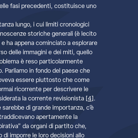
 delle fasi precedenti, costituisce uno
anza lungo, i cui limiti cronologici
noscenze storiche generali (è lecito
a e ha appena cominciato a esplorare
rso delle immagini e dei miti, quello
l problema è reso particolarmente
o. Parliamo in fondo del paese che
e doveva essere piuttosto che come
 ormai ricorrente per descrivere le
iderata la corrente revisionista [
4
].
ne sarebbe di grande importanza, c’è
-traddicevano apertamente la
pirativa” da organi di partito che,
di imporre le loro decisioni allo