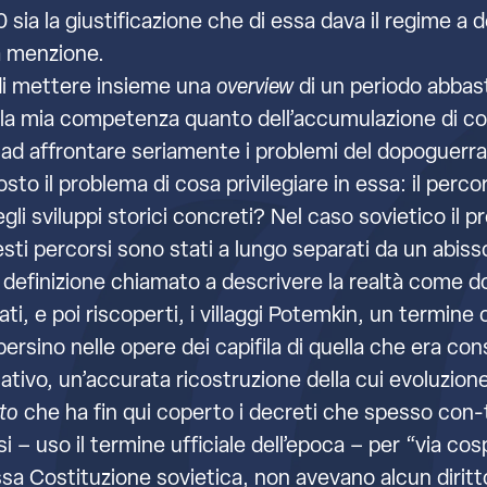
70 sia la giustificazione che di essa dava il regime a
ta menzione.
 di mettere insieme una
overview
di un periodo abbast
ella mia competenza quanto dell’accumulazione di co
o ad affrontare seriamente i problemi del dopoguerr
osto il problema di cosa privilegiare in essa: il perco
degli sviluppi storici concreti? Nel caso sovietico i
sti percorsi sono stati a lungo separati da un abiss
per definizione chiamato a descrivere la realtà com
ti, e poi riscoperti, i villaggi Potemkin, un termine
rsino nelle opere dei capifila di quella che era cons
slativo, un’accurata ricostruzione della cui evoluzio
to
che ha fin qui coperto i decreti che spesso con
si – uso il termine ufficiale dell’epoca – per “via cos
ssa Costituzione sovietica, non avevano alcun diritto 