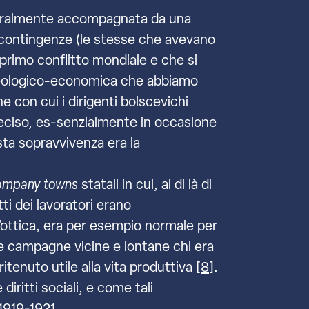
aturalmente accompagnata da una
lle contingenze (le stesse che avevano
l primo conflitto mondiale e che si
ideologico-economica che abbiamo
 con cui i dirigenti bolscevichi
deciso, es-senzialmente in occasione
esta sopravvivenza era la
ompany towns
statali in cui, al di là di
i dei lavoratori erano
’ottica, era per esempio normale per
elle campagne vicine e lontane chi era
tenuto utile alla vita produttiva [
8
].
iritti sociali, e come tali