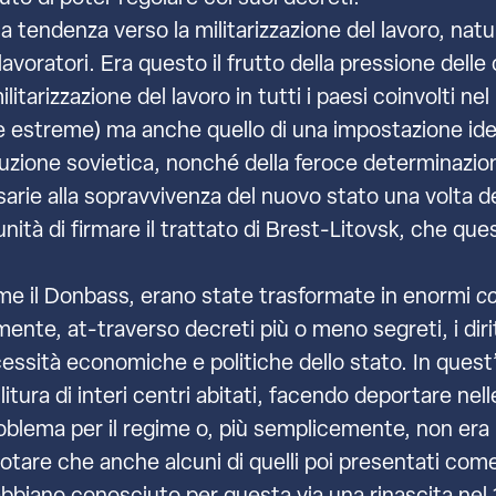
a tendenza verso la militarizzazione del lavoro, n
ei lavoratori. Era questo il frutto della pressione de
itarizzazione del lavoro in tutti i paesi coinvolti ne
me estreme) ma anche quello di una impostazione 
tuzione sovietica, nonché della feroce determinazione
arie alla sopravvivenza del nuovo stato una volta 
tunità di firmare il trattato di Brest-Litovsk, che qu
ome il Donbass, erano state trasformate in enormi
c
te, at-traverso decreti più o meno segreti, i diritt
sità economiche e politiche dello stato. In quest
pulitura di interi centri abitati, facendo deportare n
blema per il regime o, più semplicemente, non era ri
are che anche alcuni di quelli poi presentati come d