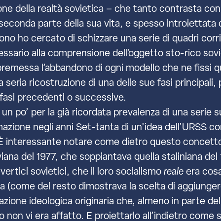
one della realtà sovietica – che tanto contrasta con 
seconda parte della sua vita, e spesso introiettata da
ono ho cercato di schizzare una serie di quadri corris
ssario alla comprensione dell’oggetto sto-rico sovie
remessa l’abbandono di ogni modello che ne fissi 
seria ricostruzione di una delle sue fasi principali,
 fasi precedenti o successive.
 un po’ per la già ricordata prevalenza di una serie s
mazione negli anni Set-tanta di un’idea dell’URSS co
ochi. È interessante notare come dietro questo concet
iana del 1977, che soppiantava quella staliniana del 1
rtici sovietici, che il loro socialismo
reale
era cosa
come del resto dimostrava la scelta di aggiungere u
azione ideologica originaria che, almeno in parte dell
o non vi era affatto. E proiettarlo all’indietro come