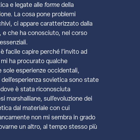
tica e legate alle
forme
della
uzione. La cosa pone problemi
ivi, ci appare caratterizzato dalla
to, e che ha conosciuto, nel corso
essenziali.
 facile capire perché l’invito ad
 – mi ha procurato qualche
e sole esperienze occidentali,
dell’esperienza sovietica sono state
o, dove è stata riconosciuta
esi marshalliane, sull’evoluzione dei
etica dal materiale con cui
francamente non mi sembra in grado
trovarne un altro, al tempo stesso più