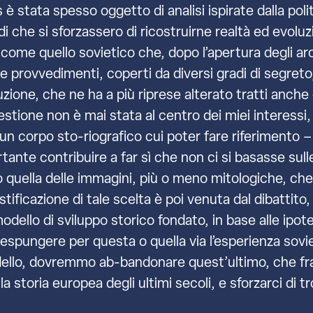
s è stata spesso oggetto di analisi ispirate dalla poli
udi che si sforzassero di ricostruirne realtà ed evol
come quello sovietico che, dopo l’apertura degli arch
li e provvedimenti, coperti da diversi gradi di segre
uzione, che ne ha a più riprese alterato tratti anche 
tione non è mai stata al centro dei miei interessi, è
i un corpo sto-riografico cui poter fare riferimento
nte contribuire a far sì che non ci si basasse sull
quella delle immagini, più o meno mitologiche, che 
ustificazione di tale scelta è poi venuta dal dibattit
 modello di sviluppo storico fondato, in base alle ipot
 espungere per questa o quella via l’esperienza sovi
odello, dovremmo ab-bandonare quest’ultimo, che 
a storia europea degli ultimi secoli, e sforzarci di 