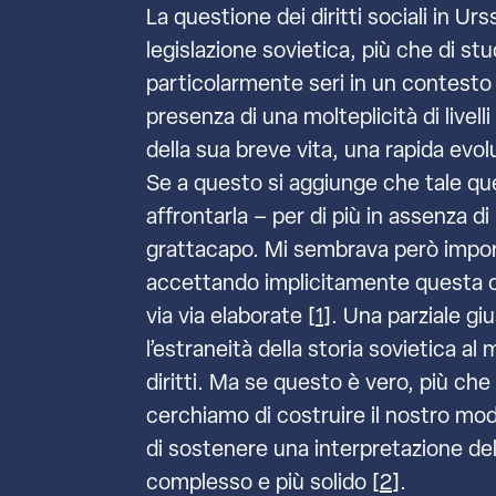
La questione dei diritti sociali in Urs
legislazione sovietica, più che di st
particolarmente seri in un contesto 
presenza di una molteplicità di livel
della sua breve vita, una rapida evol
Se a questo si aggiunge che tale ques
affrontarla – per di più in assenza d
grattacapo. Mi sembrava però importa
accettando implicitamente questa o 
via via elaborate [
1
]. Una parziale gi
l’estraneità della storia sovietica al
diritti. Ma se questo è vero, più che
cerchiamo di costruire il nostro m
di sostenere una interpretazione dell
complesso e più solido [
2
].