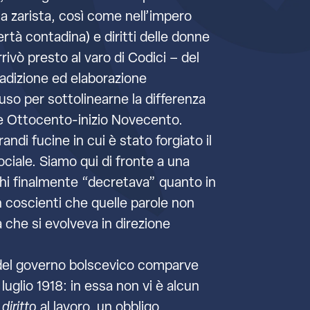
ia zarista, così come nell’impero
rtà contadina) e diritti delle donne
arrivò presto al varo di Codici – del
tradizione ed elaborazione
so per sottolinearne la differenza
ine Ottocento-inizio Novecento.
ndi fucine in cui è stato forgiato il
ciale. Siamo qui di fronte a una
 chi finalmente “decretava” quanto in
 coscienti che quelle parole non
à che si evolveva in direzione
tti del governo bolscevico comparve
luglio 1918: in essa non vi è alcun
i
diritto
al lavoro, un obbligo