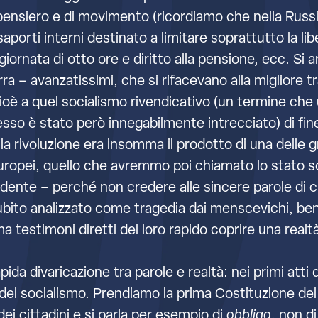
i pensiero e di movimento (ricordiamo che nella Russ
orti interni destinato a limitare soprattutto la libe
, giornata di otto ore e diritto alla pensione, ecc. Si 
terra – avanzatissimi, che si rifacevano alla migliore 
è a quel socialismo rivendicativo (un termine che u
i esso è stato però innegabilmente intrecciato) di f
a rivoluzione era insomma il prodotto di una delle gra
europei, quello che avremmo poi chiamato lo stato so
ccidente – perché non credere alle sincere parole di
bito analizzato come tragedia dai menscevichi, ben
ma testimoni diretti del loro rapido coprire una realt
rapida divaricazione tra parole e realtà: nei primi a
 del socialismo. Prendiamo la prima Costituzione del 
 dei cittadini e si parla per esempio di
obbligo
, non d