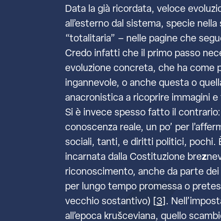
Data la già ricordata, veloce evoluzi
all’esterno dal sistema, specie nella 
“totalitaria” – nelle pagine che segu
Credo infatti che il primo passo nece
evoluzione concreta, che ha come p
ingannevole, o anche questa o quella 
anacronistica a ricoprire immagini e
Si è invece spesso fatto il contrario:
conoscenza reale, un po’ per l’affer
sociali, tanti, e diritti politici, p
incarnata dalla Costituzione bre
z
nev
riconoscimento, anche da parte dei ve
per lungo tempo promessa o pretesa (
vecchio sostantivo) [
3
]. Nell’impost
all’epoca krušceviana, quello scambi