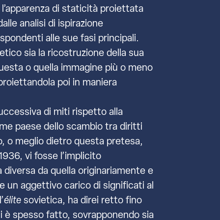
l’apparenza di staticità proiettata
lle analisi di ispirazione
pondenti alle sue fasi principali.
tico sia la ricostruzione della sua
questa o quella immagine più o meno
 proiettandola poi in maniera
uccessiva di miti rispetto alla
me paese dello scambio tra diritti
to, o meglio dietro questa pretesa,
936, vi fosse l’implicito
 diversa da quella originariamente e
n aggettivo carico di significati al
’
élite
sovietica, ha direi retto fino
 si è spesso fatto, sovrapponendo sia