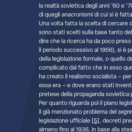
la realtà sovietica degli anni ‘60 e ’
di quegli anacronismi di cui si è fat
Una volta fatta la scelta di cercare
sono stati scelti sulla base tanto d
dire che la ricerca ha da poco pres
il periodo successivo al 1956), si è p
della legislazione formale, o quello 
complicato dal fatto che in esso que
ha creato il realismo socialista – 
essa era – e dove erano stati inventa
pretese della propaganda sovietica pe
Per quanto riguarda poi il piano legi
il già menzionato problema del
segre
legislazione ufficiale [
5
], decreti pre
almeno fino al 1936, in base alla ste