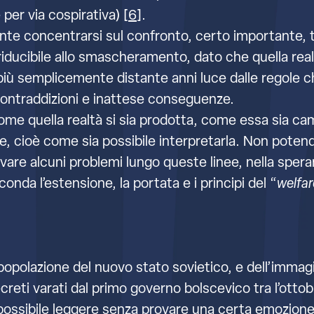
 per via cospirativa) [
6
].
e concentrarsi sul confronto, certo importante, tra
ucibile allo smascheramento, dato che quella realtà
e più semplicemente distante anni luce dalle regole c
 contraddizioni e inattese conseguenze.
me quella realtà si sia prodotta, come essa sia ca
dire, cioè come sia possibile interpretarla. Non pote
vare alcuni problemi lungo queste linee, nella sper
nda l’estensione, la portata e i principi del “
welfar
la popolazione del nuovo stato sovietico, e dell’immag
creti varati dal primo governo bolscevico tra l’ottobr
possibile leggere senza provare una certa emozione