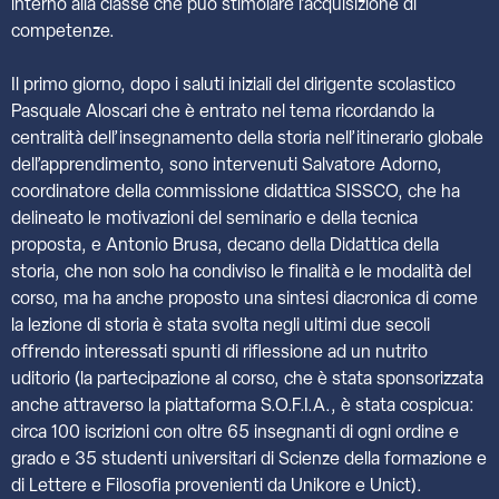
interno alla classe che può stimolare l’acquisizione di
competenze.
Il primo giorno, dopo i saluti iniziali del dirigente scolastico
Pasquale Aloscari che è entrato nel tema ricordando la
centralità dell’insegnamento della storia nell’itinerario globale
dell’apprendimento, sono intervenuti Salvatore Adorno,
coordinatore della commissione didattica SISSCO, che ha
delineato le motivazioni del seminario e della tecnica
proposta, e Antonio Brusa, decano della Didattica della
storia, che non solo ha condiviso le finalità e le modalità del
corso, ma ha anche proposto una sintesi diacronica di come
la lezione di storia è stata svolta negli ultimi due secoli
offrendo interessati spunti di riflessione ad un nutrito
uditorio (la partecipazione al corso, che è stata sponsorizzata
anche attraverso la piattaforma S.O.F.I.A., è stata cospicua:
circa 100 iscrizioni con oltre 65 insegnanti di ogni ordine e
grado e 35 studenti universitari di Scienze della formazione e
di Lettere e Filosofia provenienti da Unikore e Unict).