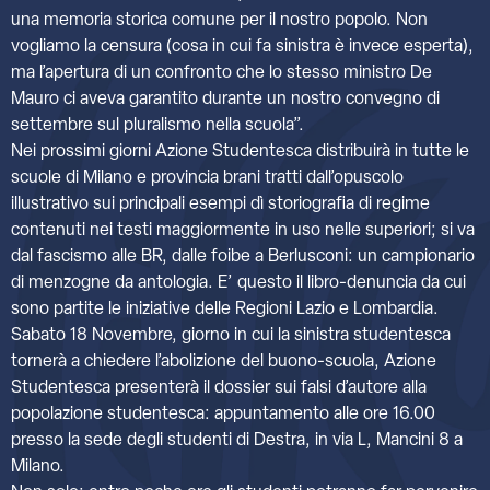
una memoria storica comune per il nostro popolo. Non
vogliamo la censura (cosa in cui fa sinistra è invece esperta),
ma l’apertura di un confronto che lo stesso ministro De
Mauro ci aveva garantito durante un nostro convegno di
settembre sul pluralismo nella scuola”.
Nei prossimi giorni Azione Studentesca distribuirà in tutte le
scuole di Milano e provincia brani tratti dall’opuscolo
illustrativo sui principali esempi dì storiografia di regime
contenuti nei testi maggiormente in uso nelle superiori; si va
dal fascismo alle BR, dalle foibe a Berlusconi: un campionario
di menzogne da antologia. E’ questo il libro-denuncia da cui
sono partite le iniziative delle Regioni Lazio e Lombardia.
Sabato 18 Novembre, giorno in cui la sinistra studentesca
tornerà a chiedere l’abolizione del buono-scuola, Azione
Studentesca presenterà il dossier sui falsi d’autore alla
popolazione studentesca: appuntamento alle ore 16.00
presso la sede degli studenti di Destra, in via L, Mancini 8 a
Milano.