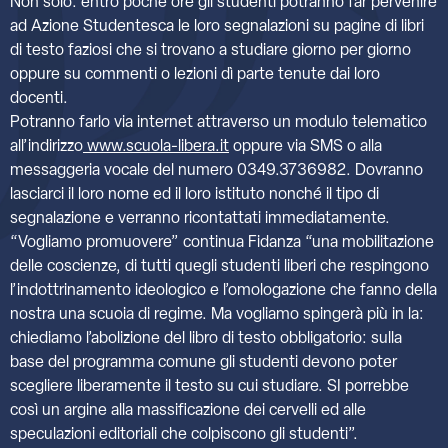
Non solo: entro poche ore gli studenti potranno far pervenire
ad Azione Studentesca le loro segnalazioni su pagine di libri
di testo faziosi che si trovano a studiare giorno per giorno
oppure su commenti o lezioni dì parte tenute dai loro
docenti.
Potranno farlo via internet attraverso un modulo telematico
all’indirizzo
www.scuola-libera.it
oppure via SMS o alla
messaggeria vocale del numero 0349.3736982. Dovranno
lasciarci il loro nome ed il loro istituto nonché il tipo di
segnalazione e verranno ricontattati immediatamente.
“Vogliamo promuovere” continua Fidanza “una mobilitazione
delle coscienze, di tutti quegli studenti liberi che respingono
l’indottrinamento ideologico e l’omologazione che fanno della
nostra una scuoia di regime. Ma vogliamo spingerà più in la:
chiediamo l’abolizione del libro di testo obbligatorio: sulla
base del programma comune gli studenti devono poter
scegliere liberamente il testo su cui studiare. SI porrebbe
così un argine alla massificazione dei cervelli ed alle
speculazioni editoriali che colpiscono gli studenti”.