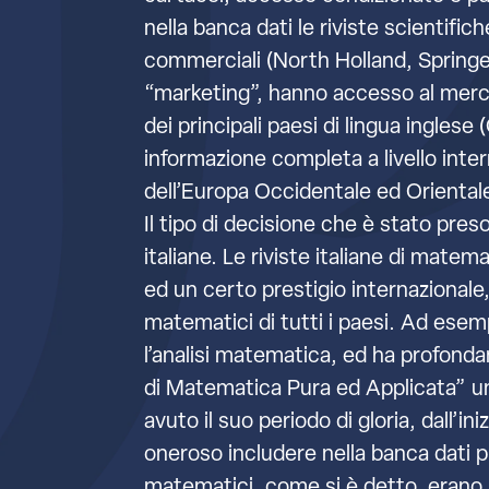
nella banca dati le riviste scientifich
commerciali (North Holland, Springer
“marketing”, hanno accesso al mercat
dei principali paesi di lingua ingles
informazione completa a livello inter
dell’Europa Occidentale ed Orientale
Il tipo di decisione che è stato pres
italiane. Le riviste italiane di mate
ed un certo prestigio internazionale,
matematici di tutti i paesi. Ad esem
l’analisi matematica, ed ha profondam
di Matematica Pura ed Applicata” una
avuto il suo periodo di gloria, dall’i
oneroso includere nella banca dati pi
matematici, come si è detto, erano a