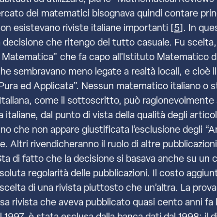
rcato dei matematici bisognava quindi contare princ
on esistevano riviste italiane importanti [
5
]. In que
 decisione che ritengo del tutto casuale. Fu scelta, 
he di Matematica” che fa capo all’Istituto Matematic
 che sembravano meno legate a realtà locali, e cioè 
ca Pura ed Applicata”. Nessun matematico italiano o
taliana, come il sottoscritto, può ragionevolmente 
 italiane, dal punto di vista della qualità degli artic
nno che non appare giustificata l’esclusione degli “
te. Altri rivendicheranno il ruolo di altre pubblicazi
Sta di fatto che la decisione si basava anche su un c
ssoluta regolarità delle pubblicazioni. Il costo aggiu
 scelta di una rivista piuttosto che un’altra. La prov
osa rivista che aveva pubblicato quasi cento anni fa 