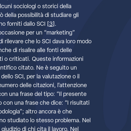
cuni sociologi o storici della
della possibilità di studiare gli
o forniti dallo SCI [
3
].
ma occasione per un “marketing”
 di rilevare che lo SCI dava loro modo
he di risalire alle fonti delle
ati o criticati. Queste informazioni
ntifico citato. Ne è seguito un
ello SCI, per la valutazione o il
umero delle citazioni, l’attenzione
con una frase del tipo: “Il presente
o con una frase che dice: “I risultati
odologia”; altro ancora è che
nno studiato lo stesso problema. Nel
izio di chi cita il lavoro. Nel