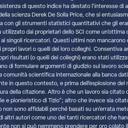
sistenza di questo indice ha destato l’interesse di al
della scienza Derek De Solla Price, che si entusiasmò 
con gli strumenti statistici quantitativi che gli eran
i fu utilizzato dai proprietari dello SCI come un’otti
ed ai singoli ricercatori. Questi ultimi non mancarono
propri lavori o quelli dei loro colleghi. Consentiva anc
pri risultati (o quelli dei colleghi) erano stati utilizz
no di formulare argomenti di giudizio sul lavoro scie
 comunità scientifica internazionale alla banca dati d
te in questo contesto, e prima dell’esplosione del n
ra della citazione. Altro è che un lavoro sia citato 
 e pionieristico di Tizio”; altro che invece sia citat
 non sono affidabili perché basati su un’errata met
i altri autori come uno dei tanti ricercatori che ha
e non si può nemmeno prendere per oro colato il giud