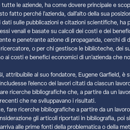
tutte le aziende, ha come dovere principale e scopo u
o fatto perché l’azienda, dall’alto della sua posi
 dati sulle pubblicazioni e citazioni scientifiche, ha
si venali e basate su calcoli dei costi e dei benefi
ente e penetrante azione di propaganda, cerchi di di
lo ricercatore, o per chi gestisce le biblioteche, dei 
ono ai costi e benefici economici di un’azienda che n
SI, attribuibile al suo fondatore, Eugene Garfield, è 
 includesse l’elenco dei lavori citati da ciascun lav
itare ricerche bibliografiche che, a partire da un la
 recenti che ne sviluppavano i risultati.
, fare ricerche bibliografiche a partire da un lavor
derazione gli articoli riportati in bibliografia, poi si
i arriva alle prime fonti della problematica o della m