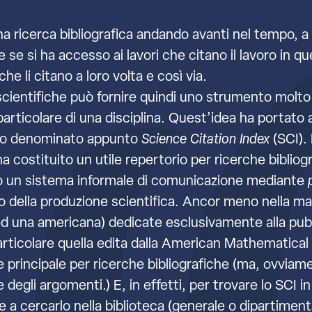
 una ricerca bibliografica andando avanti nel tempo, 
 se si ha accesso ai lavori che citano il lavoro in qu
che li citano a loro volta e così via.
scientifiche può fornire quindi uno strumento molto u
rticolare di una disciplina. Quest’idea ha portato a
tato denominato appunto
Science Citation Index
(SCI). 
ha costituito un utile repertorio per ricerche bibliog
eato un sistema informale di comunicazione mediante
io della produzione scientifica. Ancor meno nella 
ed una americana) dedicate esclusivamente alla pubbli
articolare quella edita dalla American Mathematica
e principale per ricerche bibliografiche (ma, ovvia
ce degli argomenti.) E, in effetti, per trovare lo SCI
a cercarlo nella biblioteca (generale o dipartimental