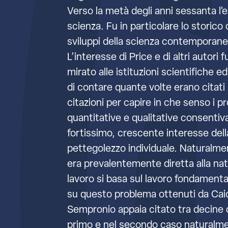
Verso la metà degli anni sessanta l’e
scienza. Fu in particolare lo storico 
sviluppi della scienza contemporanea 
L’interesse di Price e di altri autor
mirato alle istituzioni scientifiche 
di contare quante volte erano citati i 
citazioni per capire in che senso i pro
quantitative e qualitative consentiva
fortissimo, crescente interesse della
pettegolezzo individuale. Naturalmen
era prevalentemente diretta alla natu
lavoro si basa sul lavoro fondamentale
su questo problema ottenuti da Caio
Sempronio appaia citato tra decine d
primo e nel secondo caso naturalment