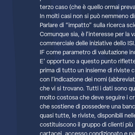
terzo caso (che è quello ormai preval
In molti casi non si può nemmeno dir
Parlare di “impatto” sulla ricerca scie
Comunque sia, è l’interesse per la va
commerciale delle iniziative dello ISI.
IF come parametro di valutazione ind
E’ opportuno a questo punto rifletter
prima di tutto un insieme di riviste c
con l’indicazione dei nomi (abbreviati) 
che vi si trovano. Tutti i dati sono q
molto costosa che deve seguire i crit
che sostiene di possedere una banca
quasi tutte, le riviste, disponibili n
costituiscono il gruppo di clienti più
cartacei, accesso condizionato e par