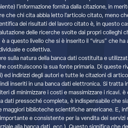
ente) l’informazione fornita dalla citazione, in merit
e che chi cita abbia letto l’articolo citato, meno ch
ntifica dei risultati del lavoro citato è, in questo ca
lutazione delle ricerche svolte dai propri colleghi c
 è a questo livello che si è inserito il “virus” che ha 
ividuale e collettiva.
e sulla natura della banca dati costituita e utilizza
he costituiscono la sua fonte primaria. Di queste rivis
ed indirizzi degli autori e tutte le citazioni di articol
uindi inseriti in una banca dati elettronica. Si tratt
eri di minimizzare i costi e massimizzare i ricavi. è
 dati pressoché completa, è indispensabile che sia
elle maggiori biblioteche scientifiche americane. E, in
 importante e consistente per la vendita dei servizi o
ziale alla banca dati, ecc.). Questo significa che 