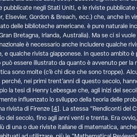
e pubblicate negli Stati Uniti, e le riviste pubblicate 
, Elsevier, Gordon & Breach, ecc.) che, anche in virt
o delle biblioteche americane. è pure naturale incl
e (Gran Bretagna, Irlanda, Australia). Ma se ci si vu
nazionale è necessario anche includere qualche rivis
, e qualche rivista giapponese. In questo ambito è pi
o può essere illustrato da quanto è avvenuto per la m
matica sono molte (c’è chi dice che sono troppe). Al
 perché, nei primi trent’anni di questo secolo, hann
pio la tesi di Henry Lebesgue che, agli inizi del se
ente influenzato lo sviluppo della teoria delle proba
 rivista di Firenze [
4
]. La stessa “Rendiconti del 
nizio del secolo, fino agli anni venti e trenta. Era ov
ù di una o due riviste italiane di matematica, anche
bituati ad utilizzare, più le “Mathematical Reviews” 