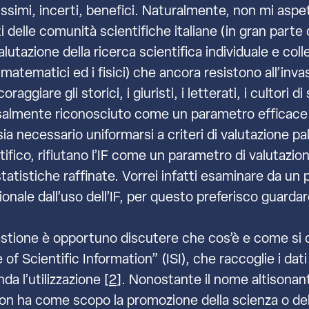
issimi, incerti, benefici. Naturalmente, non mi aspe
lle comunità scientifiche italiane (in gran parte 
lutazione della ricerca scientifica individuale e coll
atematici ed i fisici) che ancora resistono all’invasi
ggiare gli storici, i giuristi, i letterati, i cultori d
versalmente riconosciuto come un parametro efficace 
ia necessario uniformarsi a criteri di valutazione p
tifico, rifiutano l’IF come un parametro di valutazion
 statistiche raffinate. Vorrei infatti esaminare da un 
zionale dall’uso dell’IF, per questo preferisco guarda
uestione è opportuno discutere che cos’è e come si c
 of Scientific Information” (ISI), che raccoglie i dati 
da l’utilizzazione [
2
]. Nonostante il nome altisonant
 non ha come scopo la promozione della scienza o del