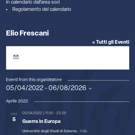
in calendario dall'
area soci
Regolamento del calendario
Elio Frescani
« Tutti gli Eventi
Email
efrescani@unisa.it
Eventi from this organizzatore
05/04/2022
 - 
06/08/2026
Seleziona
la
Aprile 2022
data.
05/04/2022 | 11:00
-
23:59
MAR
5
Guerra in Europa
Università degli Studi di Salerno
, Italia