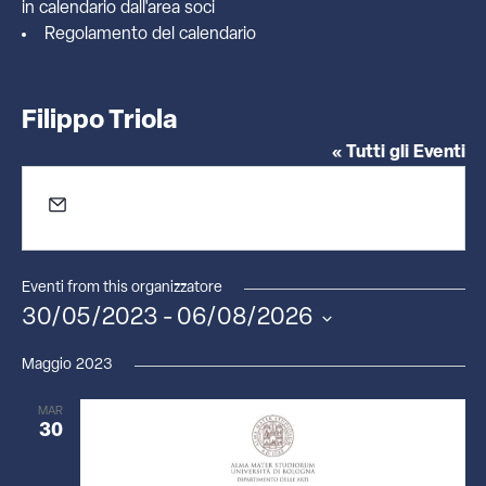
in calendario dall'
area soci
Regolamento del calendario
Filippo Triola
« Tutti gli Eventi
Email
filippo.triola@gmail.com
Eventi from this organizzatore
30/05/2023
 - 
06/08/2026
Seleziona
la
Maggio 2023
data.
MAR
30