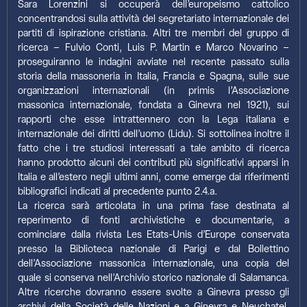
Sara Lorenzini si occuperà dell’europeismo cattolico
concentrandosi sulla attività del segretariato internazionale dei
partiti di ispirazione cristiana. Altri tre membri del gruppo di
ricerca – Fulvio Conti, Luis P. Martin e Marco Novarino –
proseguiranno le indagini avviate nel recente passato sulla
storia della massoneria in Italia, Francia e Spagna, sulle sue
organizzazioni internazionali (in primis l’Associazione
massonica internazionale, fondata a Ginevra nel 1921), sui
rapporti che esse intrattennero con la Lega italiana e
internazionale dei diritti dell’uomo (Lidu). Si sottolinea inoltre il
fatto che i tre studiosi interessati a tale ambito di ricerca
hanno prodotto alcuni dei contributi più significativi apparsi in
Italia e all’estero negli ultimi anni, come emerge dai riferimenti
bibliografici indicati al precedente punto 2.4.a.
La ricerca sarà articolata in una prima fase destinata al
reperimento di fonti archivistiche e documentarie, a
cominciare dalla rivista Les Etats-Unis d’Europe conservata
presso la Biblioteca nazionale di Parigi e dal Bollettino
dell’Associazione massonica internazionale, una copia del
quale si conserva nell’Archivio storico nazionale di Salamanca.
Altre ricerche dovranno essere svolte a Ginevra presso gli