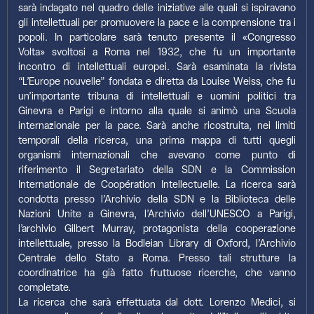
sarà indagato nel quadro delle iniziative alle quali si ispiravano
gli intellettuali per promuovere la pace e la comprensione tra i
popoli. In particolare sarà tenuto presente il «Congresso
Volta» svoltosi a Roma nel 1932, che fu un importante
incontro di intellettuali europei. Sarà esaminata la rivista
“L’Europe nouvelle” fondata e diretta da Louise Weiss, che fu
un’importante tribuna di intellettuali e uomini politici tra
Ginevra e Parigi e intorno alla quale si animò una Scuola
internazionale per la pace. Sarà anche ricostruita, nei limiti
temporali della ricerca, una prima mappa di tutti quegli
organismi internazionali che avevano come punto di
riferimento il Segretariato della SDN e la Commission
Internationale de Coopération Intellectuelle. La ricerca sarà
condotta presso l’Archivio della SDN e la Biblioteca delle
Nazioni Unite a Ginevra, l’Archivio dell’UNESCO a Parigi,
l’archivio Gilbert Murray, protagonista della cooperazione
intellettuale, presso la Bodleian Library di Oxford, l’Archivio
Centrale dello Stato a Roma. Presso tali strutture la
coordinatrice ha già fatto fruttuose ricerche, che vanno
completate.
La ricerca che sarà effettuata dal dott. Lorenzo Medici, si