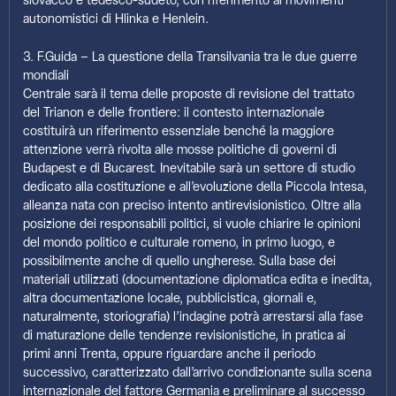
slovacco e tedesco-sudeto, con riferimento ai movimenti
autonomistici di Hlinka e Henlein.
3. F.Guida – La questione della Transilvania tra le due guerre
mondiali
Centrale sarà il tema delle proposte di revisione del trattato
del Trianon e delle frontiere: il contesto internazionale
costituirà un riferimento essenziale benché la maggiore
attenzione verrà rivolta alle mosse politiche di governi di
Budapest e di Bucarest. Inevitabile sarà un settore di studio
dedicato alla costituzione e all’evoluzione della Piccola Intesa,
alleanza nata con preciso intento antirevisionistico. Oltre alla
posizione dei responsabili politici, si vuole chiarire le opinioni
del mondo politico e culturale romeno, in primo luogo, e
possibilmente anche di quello ungherese. Sulla base dei
materiali utilizzati (documentazione diplomatica edita e inedita,
altra documentazione locale, pubblicistica, giornali e,
naturalmente, storiografia) l’indagine potrà arrestarsi alla fase
di maturazione delle tendenze revisionistiche, in pratica ai
primi anni Trenta, oppure riguardare anche il periodo
successivo, caratterizzato dall’arrivo condizionante sulla scena
internazionale del fattore Germania e preliminare al successo