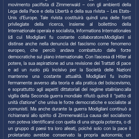
movimento pacifista di Zimmerwald – con gli ambienti della
Lega della Pace e della Libertà e della sua rivista – Les Etats-
Unis d’Europe. Tale rivista costituirà quindi una delle fonti
privilegiate della ricerca, insieme al bollettino della
Internazionale operaia e socialista, Informations Internationales
(di cui Modigliani fu costante collaboratore.Modigliani si
distinse anche nella denuncia del fascismo come fenomeno
europeo, che perciò andava combattuto dalle forze
democratiche sul piano internazionale. Con l’ascesa di Hitler al
potere, la sua aspirazione ad una revisione dei Trattati di pace
e ad un ruolo più incisivo per la Società delle Nazioni
mantenne una costante attualità. Modigliani fu inoltre
fermamente avverso alla teoria e alla pratica del bolscevismo,
e soprattutto agli aspetti dittatoriali del regime staliniano:alla
vigilia della Seconda guerra mondiale rifiutò quindi il “patto di
unità d’azione” che univa le forze democratiche e socialiste ai
comunisti. Ma anche durante la guerra Modigliani continuò a
richiamarsi allo spirito di Zimmerwald.La causa del socialismo
non poteva identificarsi con quella di una singola potenza, o di
un gruppo di paesi tra loro alleati, poiché solo con la pace il
proletariato avrebbe conservato la propria autonomia; un