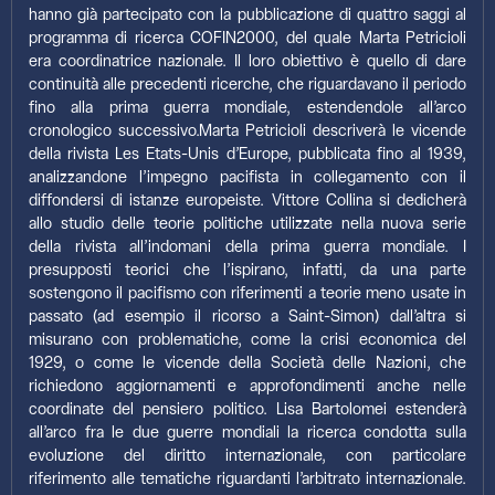
hanno già partecipato con la pubblicazione di quattro saggi al
programma di ricerca COFIN2000, del quale Marta Petricioli
era coordinatrice nazionale. Il loro obiettivo è quello di dare
continuità alle precedenti ricerche, che riguardavano il periodo
fino alla prima guerra mondiale, estendendole all’arco
cronologico successivo.Marta Petricioli descriverà le vicende
della rivista Les Etats-Unis d’Europe, pubblicata fino al 1939,
analizzandone l’impegno pacifista in collegamento con il
diffondersi di istanze europeiste. Vittore Collina si dedicherà
allo studio delle teorie politiche utilizzate nella nuova serie
della rivista all’indomani della prima guerra mondiale. I
presupposti teorici che l’ispirano, infatti, da una parte
sostengono il pacifismo con riferimenti a teorie meno usate in
passato (ad esempio il ricorso a Saint-Simon) dall’altra si
misurano con problematiche, come la crisi economica del
1929, o come le vicende della Società delle Nazioni, che
richiedono aggiornamenti e approfondimenti anche nelle
coordinate del pensiero politico. Lisa Bartolomei estenderà
all’arco fra le due guerre mondiali la ricerca condotta sulla
evoluzione del diritto internazionale, con particolare
riferimento alle tematiche riguardanti l’arbitrato internazionale.