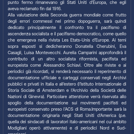
punto fermo rimanevano gli Stati Uniti d’Europa, che egli
aveva reclamato fin dal 1916.
Alla valutazione della Seconda guerra mondiale come frutto
degli errori commessi nel primo dopoguerra, sarà quindi
dedicato principalmente il confronto tra il pacifismo di
ascendenza socialista e il pacifismo democratico, come quello
che emergeva nella rivista Les Etats-Unis d’Europe. Ai temi
sopra esposti si dedicheranno Donatella Cherubini, Eva
Casagli, Luisa Montevecchi. Aurelia Camparini approfondirà il
contributo di un altro socialista riformista, pacifista ed
europeista come Alessandro Schiavi. Oltre alle riviste e ai
periodici già ricordati, si renderà necessario il reperimento di
documentazione ufficiale e carteggi conservati negli Archivi
pubblici e privati in Italia e all’estero (l’Istituto Internazionale di
Storia Sociale di Amsterdam e l’Archivio della Società delle
Nazioni di Ginevra). Particolare attenzione verrà riservata allo
spoglio della documentazione sui movimenti pacifisti ed
europeisti conservato preso l’ACS di Roma.Importante sarà la
documentazione originaria negli Stati Uniti d’America (p.e.
quella dei sindacati di lavoratori italo-americani nel cui ambito
Modigliani operò attivamente) e di periodici Nord e Sud-