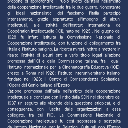
propone di approfondire il ruolo svolto dall’Italia nell’ambito
della cooperazione intellettuale fra le due guerre. Nonostante
gli ideali nazionalistici del fascismo, l’Italia partecipò
intensamente, grazie soprattutto all’impegno di alcuni
intellettuali, alle attività dell’Institut International de
Coopération Intellectuelle (IICI), nato nel 1925 . Nel giugno del
1928 fu infatti istituita la Commissione Nazionale di
Cooperazione Intellettuale, con funzione di collegamento fra
l’Italia e l’istituto parigino. La ricerca mirerà inoltre a mettere in
risalto l’attività di alcuni enti a vario titolo legati all’azione
promossa dall’IICI e dalla Commissione italiana, fra i quali:
l’Istituto Internazionale per la Cinematografia Educativa (IICE),
creato a Roma nel 1928; l’Istituto Interuniversitario Italiano,
fondato nel 1923; il Centro di Corrispondenza Scolastica;
l’Opera del Genio Italiano all’Estero.
L’azione promossa dall’Italia nell’ambito della cooperazione
intellettuale si concluse con il ritiro dalla SDN nel dicembre del
1937 (in seguito alle vicende della questione etiopica), e di
conseguenza, con l’uscita dalle organizzazioni a essa
collegate, fra cui l’IICI. La Commissione Nazionale di
Cooperazione Intellettuale fu così soppressa e sostituita
dall’Istituto Nazionale per le Relazioni Culturali con l’Estero