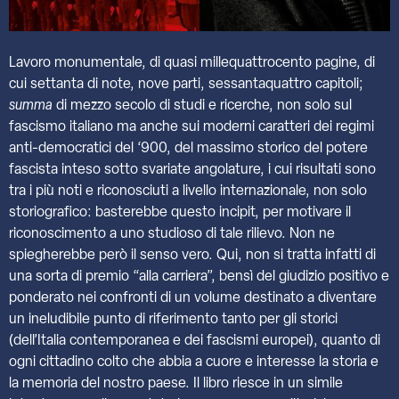
Lavoro monumentale, di quasi millequattrocento pagine, di
cui settanta di note, nove parti, sessantaquattro capitoli;
summa
di mezzo secolo di studi e ricerche, non solo sul
fascismo italiano ma anche sui moderni caratteri dei regimi
anti-democratici del ‘900, del massimo storico del potere
fascista inteso sotto svariate angolature, i cui risultati sono
tra i più noti e riconosciuti a livello internazionale, non solo
storiografico: basterebbe questo incipit, per motivare il
riconoscimento a uno studioso di tale rilievo. Non ne
spiegherebbe però il senso vero. Qui, non si tratta infatti di
una sorta di premio “alla carriera”, bensì del giudizio positivo e
ponderato nei confronti di un volume destinato a diventare
un ineludibile punto di riferimento tanto per gli storici
(dell’Italia contemporanea e dei fascismi europei), quanto di
ogni cittadino colto che abbia a cuore e interesse la storia e
la memoria del nostro paese. Il libro riesce in un simile