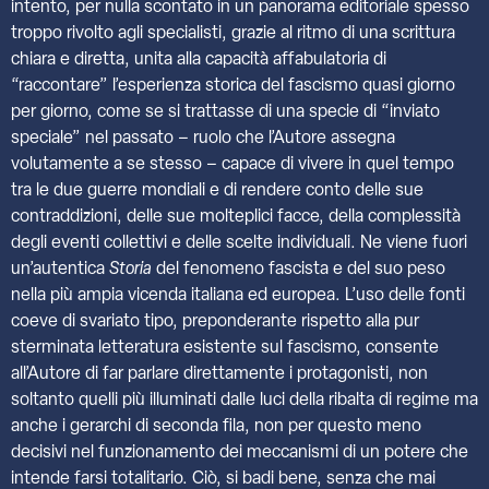
intento, per nulla scontato in un panorama editoriale spesso
troppo rivolto agli specialisti, grazie al ritmo di una scrittura
chiara e diretta, unita alla capacità affabulatoria di
“raccontare” l’esperienza storica del fascismo quasi giorno
per giorno, come se si trattasse di una specie di “inviato
speciale” nel passato – ruolo che l’Autore assegna
volutamente a se stesso – capace di vivere in quel tempo
tra le due guerre mondiali e di rendere conto delle sue
contraddizioni, delle sue molteplici facce, della complessità
degli eventi collettivi e delle scelte individuali. Ne viene fuori
un’autentica
Storia
del fenomeno fascista e del suo peso
nella più ampia vicenda italiana ed europea. L’uso delle fonti
coeve di svariato tipo, preponderante rispetto alla pur
sterminata letteratura esistente sul fascismo, consente
all’Autore di far parlare direttamente i protagonisti, non
soltanto quelli più illuminati dalle luci della ribalta di regime ma
anche i gerarchi di seconda fila, non per questo meno
decisivi nel funzionamento dei meccanismi di un potere che
intende farsi totalitario. Ciò, si badi bene, senza che mai