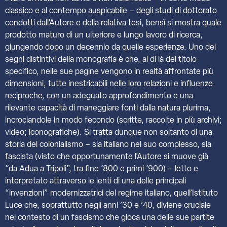
classico e al contempo auspicabile – degli studi di dottorato
condotti dall’Autore e della relativa tesi, bensì si mostra quale
prodotto maturo di un ulteriore e lungo lavoro di ricerca,
giungendo dopo un decennio da quelle esperienze. Uno dei
segni distintivi della monografia è che, al di là del titolo
specifico, nelle sue pagine vengono in realtà affrontate più
dimensioni, tutte inestricabili nelle loro relazioni e influenze
reciproche, con un adeguato approfondimento e una
rilevante capacità di maneggiare fonti dalla natura plurima,
incrociandole in modo fecondo (scritte, raccolte in più archivi;
video; iconografiche). Si tratta dunque non soltanto di una
storia del colonialismo – sia italiano nel suo complesso, sia
fascista (visto che opportunamente l’Autore si muove già
“da Adua a Tripoli”, tra fine ‘800 e primi ‘900) – letto e
interpretato attraverso le lenti di una delle principali
“invenzioni” modernizzatrici del regime italiano, quell’Istituto
Luce che, soprattutto negli anni ’30 e ’40, diviene cruciale
nel contesto di un fascismo che gioca una delle sue partite