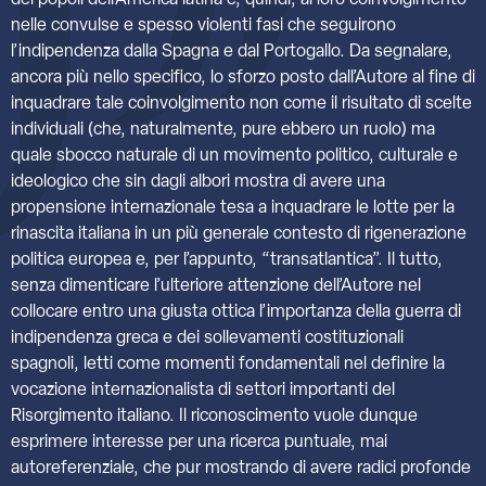
dei popoli dell’America latina e, quindi, al loro coinvolgimento
nelle convulse e spesso violenti fasi che seguirono
l’indipendenza dalla Spagna e dal Portogallo. Da segnalare,
ancora più nello specifico, lo sforzo posto dall’Autore al fine di
inquadrare tale coinvolgimento non come il risultato di scelte
individuali (che, naturalmente, pure ebbero un ruolo) ma
quale sbocco naturale di un movimento politico, culturale e
ideologico che sin dagli albori mostra di avere una
propensione internazionale tesa a inquadrare le lotte per la
rinascita italiana in un più generale contesto di rigenerazione
politica europea e, per l’appunto, “transatlantica”. Il tutto,
senza dimenticare l’ulteriore attenzione dell’Autore nel
collocare entro una giusta ottica l’importanza della guerra di
indipendenza greca e dei sollevamenti costituzionali
spagnoli, letti come momenti fondamentali nel definire la
vocazione internazionalista di settori importanti del
Risorgimento italiano. Il riconoscimento vuole dunque
esprimere interesse per una ricerca puntuale, mai
autoreferenziale, che pur mostrando di avere radici profonde