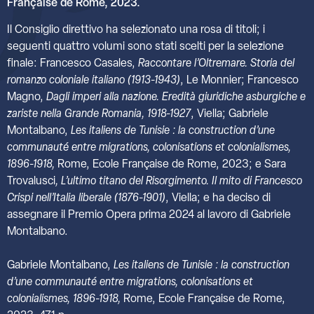
Française de Rome, 2023.
Il Consiglio direttivo ha selezionato una rosa di titoli; i
seguenti quattro volumi sono stati scelti per la selezione
finale: Francesco Casales,
Raccontare l’Oltremare. Storia del
romanzo
coloniale italiano (1913-1943)
, Le Monnier; Francesco
Magno,
Dagli imperi alla nazione. Eredità giuridiche asburgiche e
zariste nella Grande Romania, 1918-1927
, Viella; Gabriele
Montalbano,
Les
italiens
de
Tunisie
:
la
construction
d’une
communauté
entre
migrations,
colonisations
et
colonialismes,
1896-1918,
Rome, Ecole Française de Rome, 2023; e Sara
Trovalusci
,
L’ultimo
titano
del
Risorgimento. Il mito di Francesco
Crispi nell’Italia liberale (1876-1901)
, Viella; e ha deciso di
assegnare il Premio Opera prima 2024 al lavoro di Gabriele
Montalbano.
Gabriele Montalbano,
Les italiens de Tunisie : la construction
d’une communauté entre migrations,
colonisations et
colonialismes, 1896-1918,
Rome, Ecole Française de Rome,