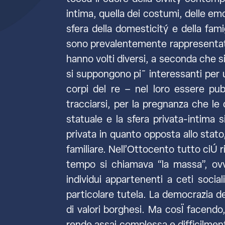
intima, quella dei costumi, delle emo
sfera della domesticitý e della famig
sono prevalentemente rappresentate d
hanno volti diversi, a seconda che s
si suppongono pi˜ interessanti per u
corpi del re – nel loro essere pub
tracciarsi, per la pregnanza che le
statuale e la sfera privata-intima 
privata in quanto opposta allo stato
familiare. Nell’Ottocento tutto ciÚ r
tempo si chiamava “la massa”, ovve
individui appartenenti a ceti soci
particolare tutela. La democrazia del
di valori borghesi. Ma cosÏ facendo