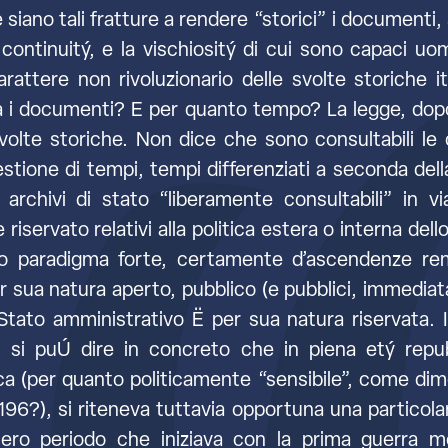
iano tali fratture a rendere “storici” i documenti,
continuitý, e la vischiositý di cui sono capaci u
attere non rivoluzionario delle svolte storiche i
ra i documenti? E per quanto tempo? La legge, dop
svolte storiche. Non dice che sono consultabili le c
estione di tempi, tempi differenziati a seconda dell
 archivi di stato “liberamente consultabili” in 
riservato relativi alla politica estera o interna dello 
 paradigma forte, certamente d’ascendenze remot
er sua natura aperto, pubblico (e pubblici, immedia
o Stato amministrativo Ë per sua natura riservata. 
È si puÚ dire in concreto che in piena etý repu
ca (per quanto politicamente “sensibile”, come di
 196?), si riteneva tuttavia opportuna una particola
tero periodo che iniziava con la prima guerra mo