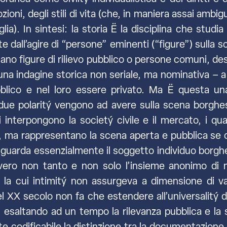
zioni, degli stili di vita (che, in maniera assai amb
lia). In sintesi: la storia Ë la disciplina che studi
all’agire di “persone” eminenti (“figure”) sulla sc
iano figure di rilievo pubblico o persone comuni, de
na indagine storica non seriale, ma nominativa – a 
blico e nel loro essere privato. Ma Ë questa una 
 due polaritý vengono ad avere sulla scena borghese
si interpongono la societý civile e il mercato, i qu
, ma rappresentano la scena aperta e pubblica se co
iguarda essenzialmente il soggetto individuo borghes
ro non tanto e non solo l’insieme anonimo di mol
ali la cui intimitý non assurgeva a dimensione di 
 XX secolo non fa che estendere all’universalitý degl
, esaltando ad un tempo la rilevanza pubblica e la 