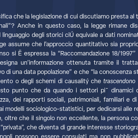
fica che la legislazione di cui discutiamo presta al 
nali”? Anche in questo caso, la legge rimane disc
l linguaggio degli storici ciÚ equivale a dati nominativi
gge assume che l’approccio quantitativo sia proprio 
senso si Ë espressa la “Raccomandazione 18/1997” d
i’ designa un’informazione ottenuta tramite il tratt
o di una data popolazione” e che “la conoscenza stat
amento o degli schemi di causalitý che
trascendono tu
to punto che da quando i settori pi˜ dinamici del
ezza, dei rapporti sociali, patrimoniali, familiari e
ai modelli sociologico-statistici, per dedicarsi alle 
 oltre che il singolo non eccellente, la persona 
“privata”, che diventa di grande interesse storiograf
 singoli possono essere consulati ma non pubblica