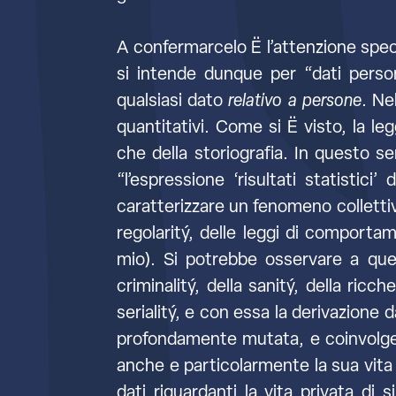
A confermarcelo Ë l’attenzione speci
si intende dunque per “dati perso
qualsiasi dato
relativo a persone
. Ne
quantitativi. Come si Ë visto, la le
che della storiografia. In questo 
“l’espressione ‘risultati statistic
caratterizzare un fenomeno collettiv
regolaritý, delle leggi di comport
mio). Si potrebbe osservare a ques
criminalitý, della sanitý, della ricch
serialitý, e con essa la derivazione d
profondamente mutata, e coinvolge,
anche e particolarmente la sua vita 
dati riguardanti la vita privata di