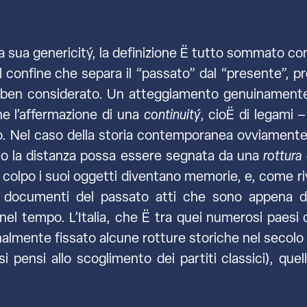
a sua genericitý, la definizione Ë tutto sommato c
i il confine che separa il “passato” dal “presente”, 
o ben considerato. Un atteggiamento genuinamente
he l’affermazione di una
continuitý
, cioË di legami
to. Nel caso della storia contemporanea ovviamente
so la distanza possa essere segnata da una
rottura 
olpo i suoi oggetti diventano memorie, e, come rivel
in documenti del passato atti che sono appena d
 nel tempo. L’Italia, che Ë tra quei numerosi paesi
lmente fissato alcune rotture storiche nel secolo X
pensi allo scoglimento dei partiti classici), quel