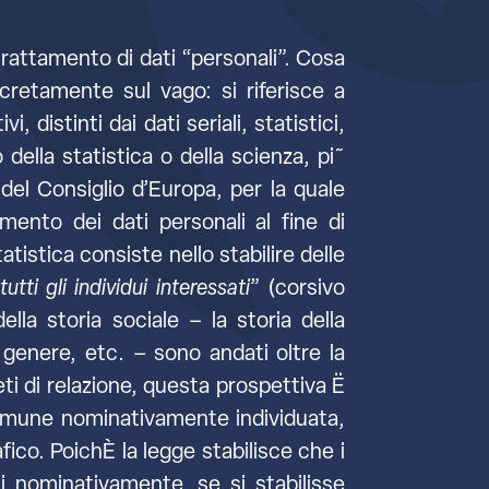
trattamento di dati “personali”. Cosa
retamente sul vago: si riferisce a
, distinti dai dati seriali, statistici,
della statistica o della scienza, pi˜
el Consiglio d’Europa, per la quale
amento dei dati personali al fine di
istica consiste nello stabilire delle
tti gli individui interessati
” (corsivo
la storia sociale – la storia della
 di genere, etc. – sono andati oltre la
reti di relazione, questa prospettiva Ë
comune nominativamente individuata,
ico. PoichÈ la legge stabilisce che i
ti nominativamente, se si stabilisse