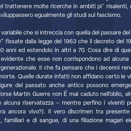
el trattenere molte ricerche in ambiti pi˜ risalenti,
sviluppassero egualmente gli studi sul fascismo.
variabile che si intreccia con quella del passare del t
e” fissate dalla legge del 1963 che il decreto del 
 40 anni ed estendolo in altri a 70. Cosa dire di que
 evidente che esse non corrispondono ad alcuna du
generazionale. Il che fa pensare che i decenni rend
orte. Quelle durate infatti non affidano certo le v
: figure del passato anche antico possono emerg
rse Martin Guerre non Ë mai caduto nell’oblio, al
e alcuna riservatezza – mentre perfino i viventi p
a ancora vivo?). Il vero discrimen tra present
, familiari e di sangue, di una filiazione magari e