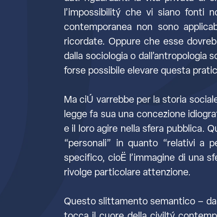
l’impossibilitý che vi siano fonti
contemporanea non sono applicabili
ricordate. Oppure che esse dovrebbe
dalla sociologia o dall’antropologia so
forse possibile elevare questa prati
Ma ciÚ varrebbe per la storia sociale
legge fa sua una concezione idiogra
e il loro agire nella sfera pubblica. 
“personali” in quanto “relativi a
specifico, cioË l’immagine di una sfe
rivolge particolare attenzione.
Questo slittamento semantico – da p
tocca il cuore della civiltý contemp