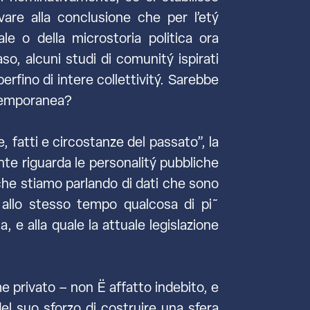
vare alla conclusione che per l’etý
le o della microstoria politica ora
o, alcuni studi di comunitý ispirati
 perfino di intere collettivitý. Sarebbe
ntemporanea?
, fatti e circostanze del passato”, la
te riguarda le personalitý pubbliche
ti che stiamo parlando di dati che sono
 allo stesso tempo qualcosa di pi˜
, e alla quale la attuale legislazione
 privato – non Ë affatto indebito, e
del suo sforzo di costruire una sfera