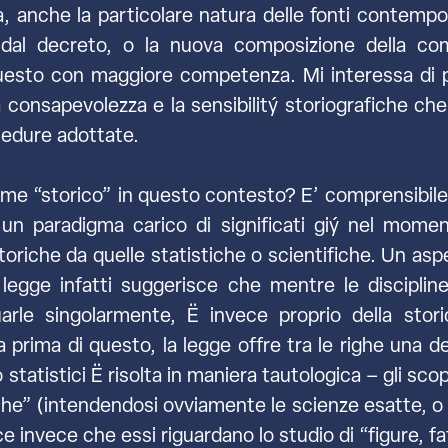
lina, anche la particolare natura delle fonti cont
te dal decreto, o la nuova composizione della 
 questo con maggiore competenza. Mi interessa di p
la consapevolezza e la sensibilitý storiografiche c
cedure adottate.
ome “storico” in questo contesto? E’ comprensibile
un paradigma carico di significati giý nel momen
storiche da quelle statistiche o scientifiche. Un as
egge infatti suggerisce che mentre le discipline 
arle singolarmente, Ë invece proprio della stori
a prima di questo, la legge offre tra le righe una def
o statistici Ë risolta in maniera tautologica – gli scop
e” (intendendosi ovviamente le scienze esatte, o nat
dice invece che essi riguardano lo studio di “figure, fa