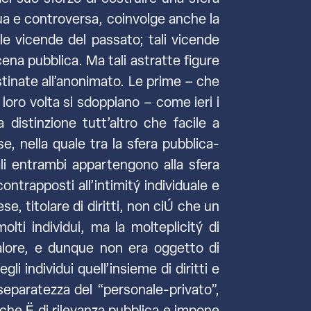
igua e controversa, coinvolge anche la
a le vicende del passato; tali vicende
ena pubblica. Ma tali astratte figure
stinate all’anonimato. Le prime – che
loro volta si sdoppiano – come ieri i
distinzione tutt’altro che facile a
, nella quale tra la sfera pubblica-
ali entrambi appartengono alla sfera
ntrapposti all’intimitý individuale e
e, titolare di diritti, non ciÚ che un
ti individui, ma la molteplicitý di
valore, e dunque non era oggetto di
i individui quell’insieme di diritti e
separatezza del “personale-privato”,