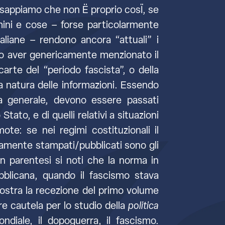
 sappiamo che non Ë proprio cosÏ, se
omini e cose – forse particolarmente
taliane – rendono ancora “attuali” i
o aver genericamente menzionato il
arte del “periodo fascista”, o della
a natura delle informazioni. Essendo
via generale, devono essere passati
Stato, e di quelli relativi a situazioni
e: se nei regimi costituzionali il
tamente stampati/pubblicati sono gli
In parentesi si noti che la norma in
bblicana, quando il fascismo stava
mostra la recezione del primo volume
re cautela per lo studio della
politica
ndiale, il dopoguerra, il fascismo.