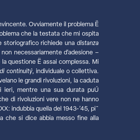
onvincente. Ovviamente il problema Ë
problema che la testata che mi ospita
 storiografico richiede una
distanza
 – non necessariamente d’adesione –
 la questione Ë assai complessa. Mi
di continuitý
, individuale o collettiva.
ano le grandi rivoluzioni, la caduta
i ieri, mentre una sua durata puÚ
 che di rivoluzioni vere non ne hanno
X: indubbia quella del 1943-’45, pi˜
la che si dice abbia messo fine alla