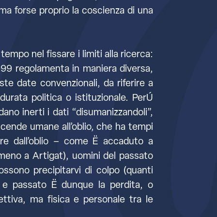
 ma forse proprio la coscienza di una
empo nel fissare i limiti alla ricerca:
1999 regolamenta in maniera diversa,
ste date convenzionali, da riferire a
rata politica o istituzionale. PerÚ
ano inerti i dati “disumanizzandoli”,
icende umane all’oblio, che ha tempi
ere dall’oblio – come Ë accaduto a
meno a Artigat), uomini del passato
ossono precipitarvi di colpo (quanti
e e passato Ë dunque la perdita, o
lettiva, ma fisica e personale tra le