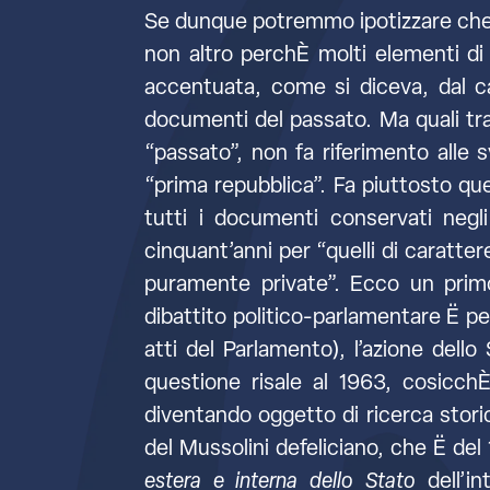
Se dunque potremmo ipotizzare che s
non altro perchÈ molti elementi di 
accentuata, come si diceva, dal car
documenti del passato. Ma quali t
“passato”, non fa riferimento alle 
“prima repubblica”. Fa piuttosto qu
tutti i documenti conservati negli
cinquant’anni per “quelli di carattere 
puramente private”. Ecco un primo
dibattito politico-parlamentare Ë p
atti del Parlamento), l’azione dell
questione risale al 1963, cosicch
diventando oggetto di ricerca stori
del Mussolini defeliciano, che Ë del
estera e interna dello Stato
dell’in