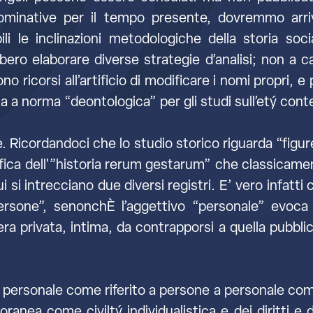
 nominative per il tempo presente, dovremmo arri
 le inclinazioni metodologiche della storia socia
ro elaborare diverse strategie d’analisi; non a cas
no ricorsi all’artificio di modificare i nomi propri, e
ca a norma “deontologica” per gli studi sull’etý co
. Ricordandoci che lo studio storico riguarda “figure
fica dell'”historia rerum gestarum” che classicamen
Qui si intrecciano due diversi registri. E’ vero infat
 persone”, senonchÈ l’aggettivo “personale” evoca
ra privata, intima, da contrapporsi a quella pubblica
ersonale come riferito a persone a personale come
oranea come civiltý individualistica e dei diritti e 