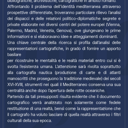
bibliografiche, archivistiche, cartografiche in ambito romano.
Affrontando il problema dell’identità mediterranea attraverso
prospettive differenziate, troveranno particolare rilievo l’analisi
dei dispacci e delle relazioni politico-diplomatiche segrete e
private elaborate nei diversi centri del potere europei (Vienna,
Palermo, Madrid, Venezia, Genova), ove giungevano le prime
informazioni e si elaboravano idee e atteggiamenti dominanti.
Una chiave centrale della ricerca si profila dall’analisi delle
rappresentazioni cartografiche, in grado di fornire un apporto
basilare
per ricostruire le mentalità e le realtà materiali entro cui si è
svolta l’esistenza umana. L’attenzione sarà rivolta soprattutto
alla cartografia nautica (produzione di carte e di atlanti
manoscritti che proseguono la tradizione medievale) dei secoli
XVI-XVIII, strumenti nei quali il Mediterraneo conserva una sua
centralità anche dopo l’apertura delle rotte oceaniche.
Partendo da tali presupposti risulta evidente che il documento
cartografico verrà analizzato non solamente come fedele
restituzione di una realtà, bensì come la rappresentazione che
il cartografo ha voluto lasciare di quella realtà attraverso i filtri
culturali della sua epoca.