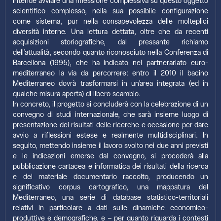
intende avviare una riflessione complessiva su questo oggetto
scientifico complesso, nella sua possibile configurazione
come sistema, pur nella consapevolezza delle molteplici
diversità interne. Una lettura dettata, oltre che da recenti
acquisizioni storiografiche, dal pressante richiamo
dell’attualità, secondo quanto riconosciuto nella Conferenza di
Barcellona (1995), che ha indicato nel partnerariato euro-
mediterraneo la via da percorrere: entro il 2010 il bacino
Mediterraneo dovrà trasformarsi in un’area integrata (ed in
qualche misura aperta) di libero scambio.
In concreto, il progetto si concluderà con la celebrazione di un
convegno di studi internazionale, che sarà insieme luogo di
presentazione dei risultati delle ricerche e occasione per dare
avvio a riflessioni estese e realmente multidisciplinari. In
seguito, mettendo insieme il lavoro svolto nei due anni previsti
e le indicazioni emerse dal convegno, si procederà alla
pubblicazione cartacea e informatica dei risultati della ricerca
e del materiale documentario raccolto, producendo un
significativo corpus cartografico, una mappatura del
Mediterraneo, una serie di database statistico-territoriali
relativi in particolare a dati sulle dinamiche economico-
produttive e demografiche, e – per quanto riguarda i contesti