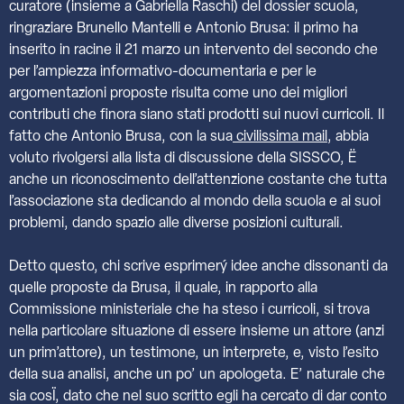
curatore (insieme a Gabriella Raschi) del dossier scuola,
ringraziare Brunello Mantelli e Antonio Brusa: il primo ha
inserito in racine il 21 marzo un intervento del secondo che
per l’ampiezza informativo-documentaria e per le
argomentazioni proposte risulta come uno dei migliori
contributi che finora siano stati prodotti sui nuovi curricoli. Il
fatto che Antonio Brusa, con la sua
civilissima mail
, abbia
voluto rivolgersi alla lista di discussione della SISSCO, Ë
anche un riconoscimento dell’attenzione costante che tutta
l’associazione sta dedicando al mondo della scuola e ai suoi
problemi, dando spazio alle diverse posizioni culturali.
Detto questo, chi scrive esprimerý idee anche dissonanti da
quelle proposte da Brusa, il quale, in rapporto alla
Commissione ministeriale che ha steso i curricoli, si trova
nella particolare situazione di essere insieme un attore (anzi
un prim’attore), un testimone, un interprete, e, visto l’esito
della sua analisi, anche un po’ un apologeta. E’ naturale che
sia cosÏ, dato che nel suo scritto egli ha cercato di dar conto