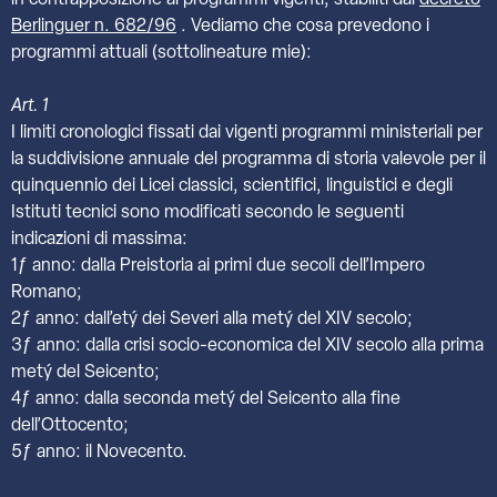
in contrapposizione ai programmi vigenti, stabiliti dal
decreto
Berlinguer n. 682/96
. Vediamo che cosa prevedono i
programmi attuali (sottolineature mie):
Art. 1
I limiti cronologici fissati dai vigenti programmi ministeriali per
la suddivisione annuale del programma di storia valevole per il
quinquennio dei Licei classici, scientifici, linguistici e degli
Istituti tecnici sono modificati secondo le seguenti
indicazioni di massima:
1ƒ anno: dalla Preistoria ai primi due secoli dell’Impero
Romano;
2ƒ anno: dall’etý dei Severi alla metý del XIV secolo;
3ƒ anno: dalla crisi socio-economica del XIV secolo alla prima
metý del Seicento;
4ƒ anno: dalla seconda metý del Seicento alla fine
dell’Ottocento;
5ƒ anno: il Novecento.