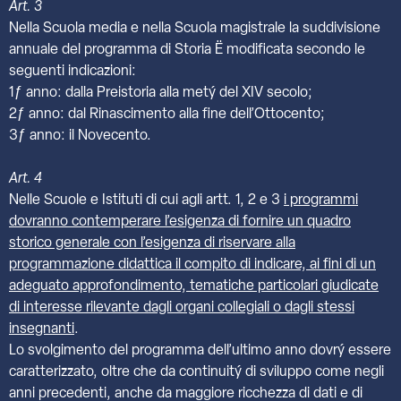
Art. 3
Nella Scuola media e nella Scuola magistrale la suddivisione
annuale del programma di Storia Ë modificata secondo le
seguenti indicazioni:
1ƒ anno: dalla Preistoria alla metý del XIV secolo;
2ƒ anno: dal Rinascimento alla fine dell’Ottocento;
3ƒ anno: il Novecento.
Art. 4
Nelle Scuole e Istituti di cui agli artt. 1, 2 e 3
i programmi
dovranno contemperare l’esigenza di fornire un quadro
storico generale con l’esigenza di riservare alla
programmazione didattica il compito di indicare, ai fini di un
adeguato approfondimento, tematiche particolari giudicate
di interesse rilevante dagli organi collegiali o dagli stessi
insegnanti
.
Lo svolgimento del programma dell’ultimo anno dovrý essere
caratterizzato, oltre che da continuitý di sviluppo come negli
anni precedenti, anche da maggiore ricchezza di dati e di