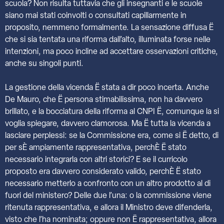
scuola? Non risulta tuttavia che gli insegnanti e le scuole
siano mai stati coinvolti o consultati capillarmente in
proposito, nemmeno formalmente. La sensazione diffusa Ë
che si sia tentata una riforma dall’alto, illuminata forse nelle
intenzioni, ma poco incline ad accettare osservazioni critiche,
anche su singoli punti.
La gestione della vicenda Ë stata a dir poco incerta. Anche
De Mauro, che Ë persona stimabilissima, non ha davvero
brillato, e la bocciatura della riforma al CNPI Ë, comunque la si
voglia spiegare, davvero clamorosa. Ma Ë tutta la vicenda a
lasciare perplessi: se la Commissione era, come si Ë detto, di
per sÈ ampiamente rappresentativa, perchÈ Ë stato
necessario integrarla con altri storici? E se il curricolo
proposto era davvero considerato valido, perchÈ Ë stato
necessario metterlo a confronto con un altro prodotto al di
fuori del ministero? Delle due l’una: o la commissione viene
ritenuta rappresentativa, e allora il Ministro deve difenderla,
visto che l’ha nominata; oppure non Ë rappresentativa, allora