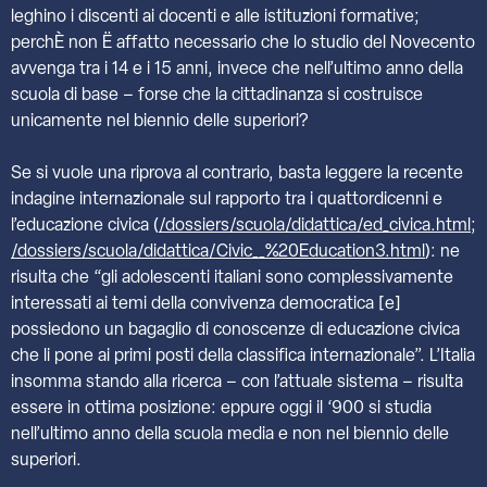
leghino i discenti ai docenti e alle istituzioni formative;
perchÈ non Ë affatto necessario che lo studio del Novecento
avvenga tra i 14 e i 15 anni, invece che nell’ultimo anno della
scuola di base – forse che la cittadinanza si costruisce
unicamente nel biennio delle superiori?
Se si vuole una riprova al contrario, basta leggere la recente
indagine internazionale sul rapporto tra i quattordicenni e
l’educazione civica (
/dossiers/scuola/didattica/ed_civica.html
;
/dossiers/scuola/didattica/Civic__%20Education3.html
): ne
risulta che “gli adolescenti italiani sono complessivamente
interessati ai temi della convivenza democratica [e]
possiedono un bagaglio di conoscenze di educazione civica
che li pone ai primi posti della classifica internazionale”. L’Italia
insomma stando alla ricerca – con l’attuale sistema – risulta
essere in ottima posizione: eppure oggi il ‘900 si studia
nell’ultimo anno della scuola media e non nel biennio delle
superiori.