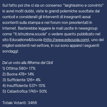
Sul fatto poi che ci sia un consenso “larghissimo e convinto”
io avrei molti dubbi, viste le grandi polemiche suscitate dai
curricoli e considerati gli interventi di insegnanti assai
scontenti sulla stampa e nei forum non preorientati in
Internet. Basterebbe leggere le mail uscite in newsgroup
come “it.istruzione.scuola” o vedere quanto pubblicato nel
sito Educazione&Scuola (
http://www.edscuola.com
), uno dei
migliori esistenti nel settore, in cui sono apparsi i seguenti
sondaggi:
Dai un voto alla Riforma dei Cicli
1) Ottima 580= 17%
2) Buona 478= 14%
3) Sufficiente 126= 4%
4) Insufficiente 537= 15%
5) Catastrofica 1745= 50%
Totale Votanti: 3466