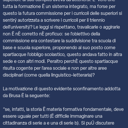
superiori: al suo compito aveva da attenersi. E’ vero che
tutta la formazione Ë un sistema integrato, ma forse per
questo la futura commissione per i curricoli delle superiori si
sentirý autorizzata a scrivere i curricoli per il triennio
dell’universitý? Le leggi si rispettano, travalicarle o aggirarle
non Ë nÈ corretto nÈ proficuo: se l’obiettivo della
commissione era contestare la suddivisione tra scuola di
base e scuola superiore, proponendo al suo posto come
spartiacque l’obbligo scolastico, questo andava fatto in altra
sede e con altri modi. Peraltro perchÈ questo spartiacque
risulta cogente per l’area sociale e non per altre aree
disciplinari (come quella linguistico-letteraria)?
La motivazione di questo evidente sconfinamento addotta
da Brusa Ë la seguente:
“se, infatti, la storia Ë materia formativa fondamentale, deve
essere uguale per tutti (Ë difficile immaginare una
cittadinanza di serie a e una di serie b). Si puÚ discutere