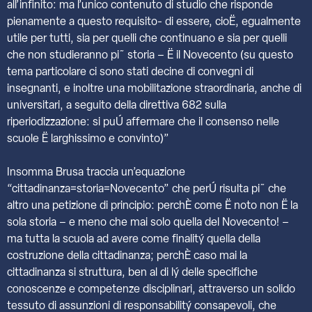
all’infinito: ma l’unico contenuto di studio che risponde
pienamente a questo requisito- di essere, cioË, egualmente
utile per tutti, sia per quelli che continuano e sia per quelli
che non studieranno pi˜ storia – Ë il Novecento (su questo
tema particolare ci sono stati decine di convegni di
insegnanti, e inoltre una mobilitazione straordinaria, anche di
universitari, a seguito della direttiva 682 sulla
riperiodizzazione: si puÚ affermare che il consenso nelle
scuole Ë larghissimo e convinto)”
Insomma Brusa traccia un’equazione
“cittadinanza=storia=Novecento” che perÚ risulta pi˜ che
altro una petizione di principio: perchÈ come Ë noto non Ë la
sola storia – e meno che mai solo quella del Novecento! –
ma tutta la scuola ad avere come finalitý quella della
costruzione della cittadinanza; perchÈ caso mai la
cittadinanza si struttura, ben al di lý delle specifiche
conoscenze e competenze disciplinari, attraverso un solido
tessuto di assunzioni di responsabilitý consapevoli, che