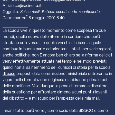
A: sissco@racine.ra.it
Oggetto:
Sui curricoli di storia: sconfinando, sconfinando
Data: martedÏ 8 maggio 2001 8.40
La scuola vive in questo momento come sospesa tra due
mondi, quello nuovo delle riforme in cantiere che perÚ
stentano ad inverarsi, e quello vecchio, in base al quale
continua in buona parte ad orientarsi. Infatti per varie ragioni,
anche politiche, non Ë ancora ben chiaro se la riforma dei cicli
verrý effettivamente attuata nei tempi e nei modi previsti;
quindi non si sa nemmeno se
i curricoli di storia per la scuola
di base
proposti dalla commissione ministeriale entreranno in
vigore nella formulazione originaria o subiranno prima o poi
delle modifiche. Vale dunque la pena di tornare a discutere
della questione per affrontare almeno alcuni punti rilevanti
del dibattito – e mi scuso per l’ampiezza della mia mail.
Innanzitutto perÚ vorrei, come socio della SISSCO e come