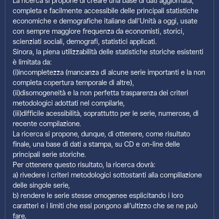
La ricerca si propone di creare una base di dati aggiornata,
completa e facilmente accessibile delle principali statistiche
economiche e demografiche italiane dall’Unità a oggi, usate
con sempre maggiore frequenza da economisti, storici,
scienziati sociali, demografi, statistici applicati.
Sinora, la piena utilizzabilità delle statistiche storiche esistenti
è limitata da:
(i)incompletezza (mancanza di alcune serie importanti e la non
completa copertura temporale di altre),
(ii)disomogeneità e la non perfetta trasparenza dei criteri
metodologici adottati nel compilarle,
(iii)difficile acessibilità, soprattutto per le serie, numerose, di
recente compilazione.
La ricerca si propone, dunque, di ottenere, come risultato
finale, una base di dati a stampa, su CD e on-line delle
principali serie storiche.
Per ottenere questo risultato, la ricerca dovrà:
a) rivedere i criteri metodologici sottostanti alla complilazione
delle singole serie,
b) rendere le serie stesse omogenee esplicitando i loro
caratteri e i limiti che essi pongono all’ultizzo che se ne può
fare,