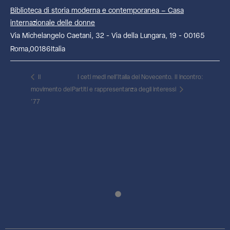
Biblioteca di storia moderna e contemporanea – Casa
internazionale delle donne
Via Michelangelo Caetani, 32 - Via della Lungara, 19 - 00165
Roma
,
00186
Italia
Il
I ceti medi nell’Italia del Novecento. II incontro:
movimento del
Partiti e rappresentanza degli interessi
’77