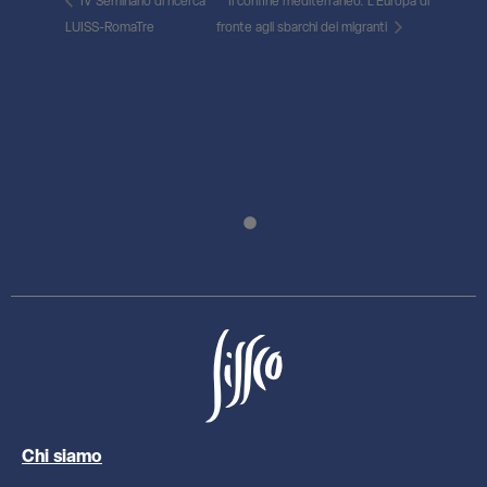
IV Seminario di ricerca
Il confine mediterraneo. L’Europa di
LUISS-RomaTre
fronte agli sbarchi dei migranti
Chi siamo