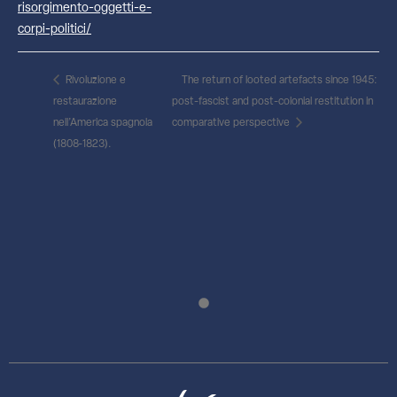
risorgimento-oggetti-e-
corpi-politici/
Rivoluzione e
The return of looted artefacts since 1945:
restaurazione
post-fascist and post-colonial restitution in
nell’America spagnola
comparative perspective
(1808-1823).