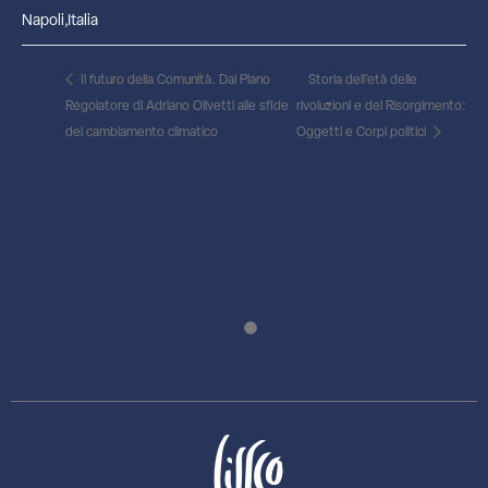
Napoli
,
Italia
Il futuro della Comunità. Dal Piano
Storia dell’età delle
Regolatore di Adriano Olivetti alle sfide
rivoluzioni e del Risorgimento:
del cambiamento climatico
Oggetti e Corpi politici