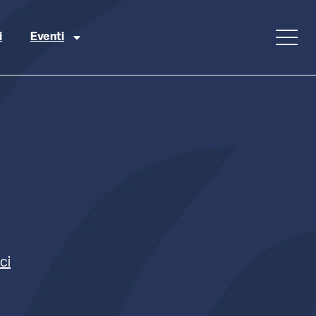
i
Eventi
ci