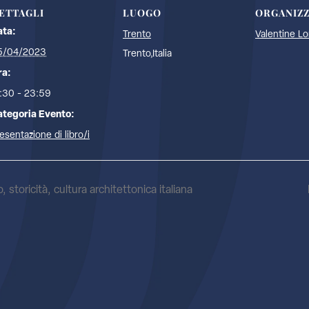
ETTAGLI
LUOGO
ORGANIZ
ata:
Trento
Valentine Lo
5/04/2023
Trento
,
Italia
ra:
:30 - 23:59
ategoria Evento:
esentazione di libro/i
 storicità, cultura architettonica italiana