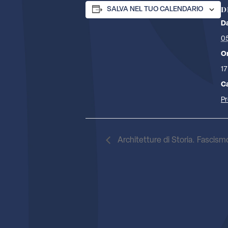
D
SALVA NEL TUO CALENDARIO
D
0
O
17
C
Pr
Architetture di Storia. Fascismo,