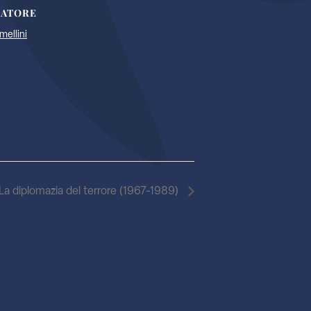
ZATORE
mellini
La diplomazia del terrore (1967-1989)