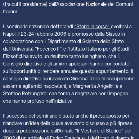
(tra cui il presidente) dall’Associazione Nazionale dei Comuni
Italiani.
Il seminario nazionale dottorandi
“Storie in corso”
svoltosi a
Napoli il 23-24 febbraio 2006 e promosso dalla Sissco in
collaborazione con il Dipartimento di Scienza dello Stato
dell’Università “Federico II” e l’Istituto Italiano per gli Studi
Filosofici ha avuto un risultato tanto lusinghiero, che il
Consiglio direttivo e gli amici napoletani hanno concordato
sull’opportunità di rendere annuale questo appuntamento. Il
consiglio direttivo ha incaricato Simona Troilo di occuparsene,
assieme agli amici napoletani, a Margherita Angelini e a
Stefano Petrungaro, che torno a ringraziare per l’impegno
che hanno profuso nell’iniziativa.
Il successo del seminario è stato anche il presupposto per
rilanciare un’idea della quale avevamo discusso a più riprese
dopo la pubblicazione sull’Annale “Il Mestiere di Storico” del
2002 di un articolo di Enrico Francia su
I dottorati di ricerca in