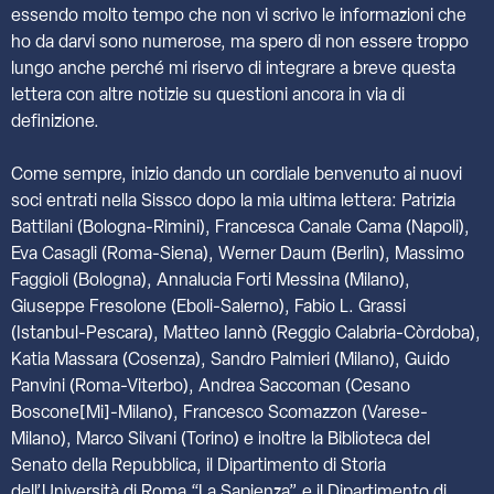
essendo molto tempo che non vi scrivo le informazioni che
ho da darvi sono numerose, ma spero di non essere troppo
lungo anche perché mi riservo di integrare a breve questa
lettera con altre notizie su questioni ancora in via di
definizione.
Come sempre, inizio dando un cordiale benvenuto ai nuovi
soci entrati nella Sissco dopo la mia ultima lettera: Patrizia
Battilani (Bologna-Rimini), Francesca Canale Cama (Napoli),
Eva Casagli (Roma-Siena), Werner Daum (Berlin), Massimo
Faggioli (Bologna), Annalucia Forti Messina (Milano),
Giuseppe Fresolone (Eboli-Salerno), Fabio L. Grassi
(Istanbul-Pescara), Matteo Iannò (Reggio Calabria-Còrdoba),
Katia Massara (Cosenza), Sandro Palmieri (Milano), Guido
Panvini (Roma-Viterbo), Andrea Saccoman (Cesano
Boscone[Mi]-Milano), Francesco Scomazzon (Varese-
Milano), Marco Silvani (Torino) e inoltre la Biblioteca del
Senato della Repubblica, il Dipartimento di Storia
dell’Università di Roma “La Sapienza” e il Dipartimento di