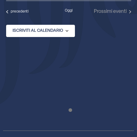
la
data.
Oggi
Prossimi eventi
Eventi
precedenti
ISCRIVITI AL CALENDARIO