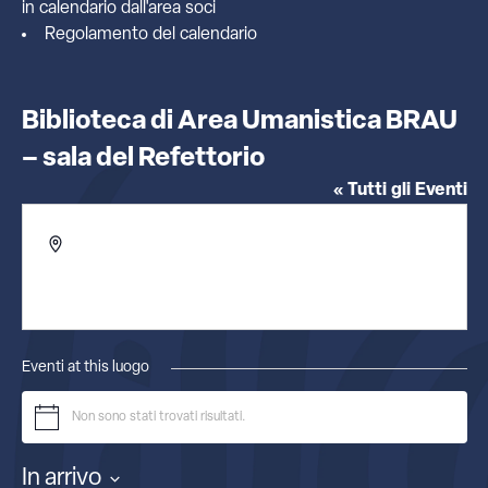
in calendario dall'
area soci
Regolamento del calendario
Biblioteca di Area Umanistica BRAU
– sala del Refettorio
« Tutti gli Eventi
Indirizzo
Piazza Bellini 59-60
Napoli
,
Italia
Ottieni indicazioni
Eventi at this luogo
Non sono stati trovati risultati.
Notice
In arrivo