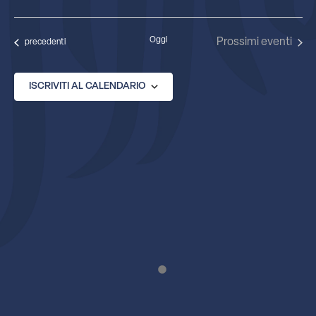
Seleziona
la
data.
Oggi
Prossimi eventi
Eventi
precedenti
ISCRIVITI AL CALENDARIO